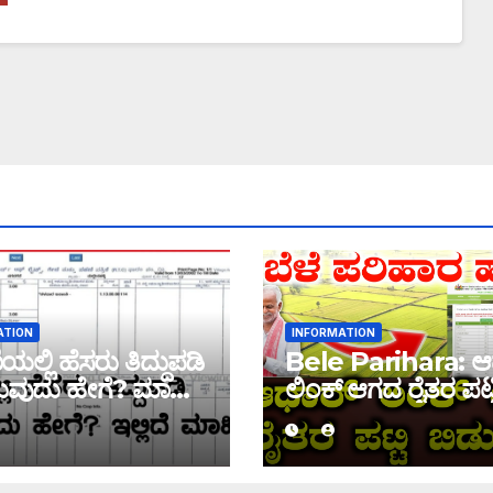
ATION
INFORMATION
ಲ್ಲಿ ಹೆಸರು ತಿದ್ದುಪಡಿ
Bele Parihara: ಆ
ವುದು ಹೇಗೆ? ಮಾಹಿತಿ
ಲಿಂಕ್ ಆಗದ ರೈತರ ಪಟ್ಟ
ಬಿಡುಗಡೆ! ಈ ಪಟ್ಟಿಯಲ್ಲಿ
ಹೆಸರು ಇದ್ದರೆ ನಿಮಗೆ 
ಜಮಾ ಆಗಲ್ಲ !