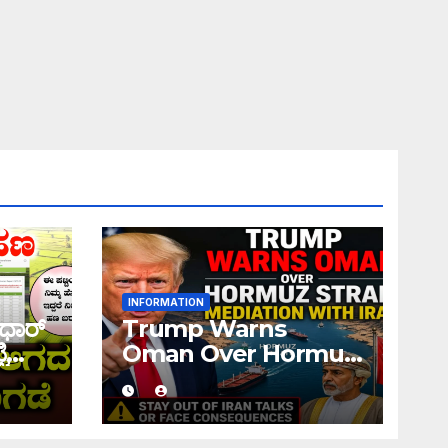
INFORMATION
ಧಾರ್
Trump Warns
ಿ
Oman Over Hormuz
 ನಿಮ್ಮ
Strait Mediation
ಹಣ
With Iran