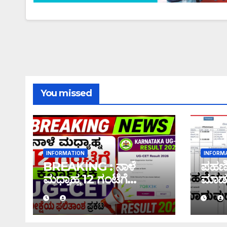
You missed
INFORMATION
INFORM
BREAKING : ನಾಳೆ
ಪಹಣಿಯ
ಮಧ್ಯಾಹ್ನ 12 ಗಂಟೆಗೆ
ಮಾಡು
ಕರ್ನಾಟಕ UG-CET
ಇಲ್ಲಿದೆ
ಪರೀಕ್ಷೆಯ ಫಲಿತಾಂಶ ಪ್ರಕಟ
|UG-CET Result 2026