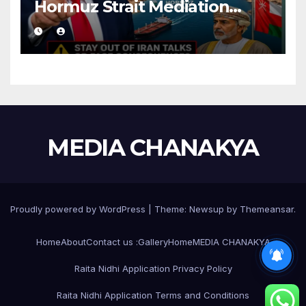
Hormuz Strait Mediation
With Iran
MEDIA CHANAKYA
Proudly powered by WordPress
|
Theme:
Newsup
by
Themeansar
.
Home
About
Contact us :
Gallery
Home
MEDIA CHANAKYA
Raita Nidhi Application Privacy Policy
Raita Nidhi Application Terms and Conditions