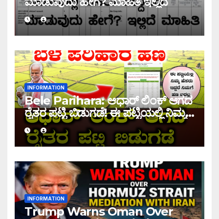
ಮಾಡುವುದು ಹೇಗೆ? ಮಾಹಿತಿ ಇಲ್ಲಿದೆ
INFORMATION
Bele Parihara: ಆಧಾರ್ ಲಿಂಕ್ ಆಗದ
ರೈತರ ಪಟ್ಟಿ ಬಿಡುಗಡೆ! ಈ ಪಟ್ಟಿಯಲ್ಲಿ ನಿಮ್ಮ
ಹೆಸರು ಇದ್ದರೆ ನಿಮಗೆ ಹಣ ಜಮಾ ಆಗಲ್ಲ !
INFORMATION
Trump Warns Oman Over