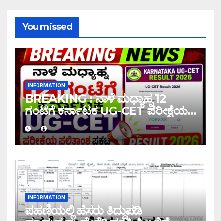
You missed
INFORMATION
BREAKING : ನಾಳೆ ಮಧ್ಯಾಹ್ನ 12
ಗಂಟೆಗೆ ಕರ್ನಾಟಕ UG-CET ಪರೀಕ್ಷೆಯ
ಫಲಿತಾಂಶ ಪ್ರಕಟ |UG-CET Result
2026
INFORMATION
ಪಹಣಿಯಲ್ಲಿ ಹೆಸರು ತಿದ್ದುಪಡಿ