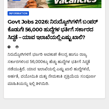
INFORMATION
Govt Jobs 2026: ನಿರುದ್ಯೋಗಿಗಳಿಗೆ ಬಂಪರ್
ಕೊಡುಗೆ! 56,000 ಹುದ್ದೆಗಳ ಭರ್ತಿಗೆ ಸರ್ಕಾರದ
ಸಿದ್ಧತೆ – ಯಾವ ಇಲಾಖೆಯಲ್ಲಿ ಎಷ್ಟು ಖಾಲಿ?
ನಿರುದ್ಯೋಗಿಗಳಿಗೆ ಭರ್ಜರಿ ಅವಕಾಶ! ಕೇಂದ್ರ ಹಾಗೂ ರಾಜ್ಯ
ಸರ್ಕಾರಗಳಿಂದ 56,000ಕ್ಕೂ ಹೆಚ್ಚು ಹುದ್ದೆಗಳ ಭರ್ತಿಗೆ ಸಿದ್ಧತೆ
ನಡೆಯುತ್ತಿದೆ. ಯಾವ ಇಲಾಖೆಯಲ್ಲಿ ಎಷ್ಟು ಖಾಲಿ ಹುದ್ದೆಗಳಿವೆ,
ಅರ್ಹತೆ, ವಯೋಮಿತಿ ಮತ್ತು ನೇಮಕಾತಿ ಪ್ರಕ್ರಿಯೆಯ ಸಂಪೂರ್ಣ
ಮಾಹಿತಿಯನ್ನು ಇಲ್ಲಿ ತಿಳಿಯಿರಿ.