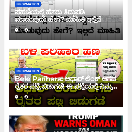
INFORMATION
ಪಹಣಿಯಲ್ಲಿ ಹೆಸರು ತಿದ್ದುಪಡಿ
ಮಾಡುವುದು ಹೇಗೆ? ಮಾಹಿತಿ ಇಲ್ಲಿದೆ
INFORMATION
Bele Parihara: ಆಧಾರ್ ಲಿಂಕ್ ಆಗದ
ರೈತರ ಪಟ್ಟಿ ಬಿಡುಗಡೆ! ಈ ಪಟ್ಟಿಯಲ್ಲಿ ನಿಮ್ಮ
ಹೆಸರು ಇದ್ದರೆ ನಿಮಗೆ ಹಣ ಜಮಾ ಆಗಲ್ಲ !