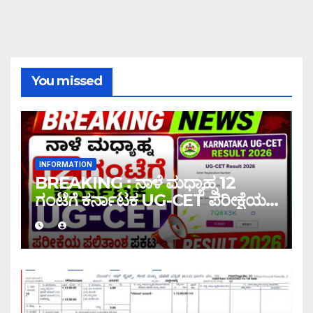
You missed
INFORMATION
BREAKING : ನಾಳೆ ಮಧ್ಯಾಹ್ನ 12
ಗಂಟೆಗೆ ಕರ್ನಾಟಕ UG-CET ಪರೀಕ್ಷೆಯ
ಫಲಿತಾಂಶ ಪ್ರಕಟ |UG-CET Result
2026