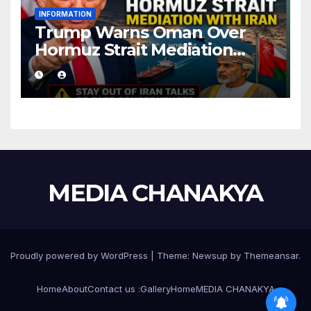
INFORMATION
Trump Warns Oman Over
Hormuz Strait Mediation
With Iran
MEDIA CHANAKYA
Proudly powered by WordPress
|
Theme:
Newsup
by
Themeansar
.
Home
About
Contact us :
Gallery
Home
MEDIA CHANAKYA