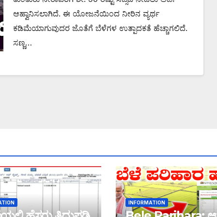
ಆಹ್ವಾನಿಸಲಾಗಿದೆ. ಈ ಯೋಜನೆಯಿಂದ ನೀರಿನ ವ್ಯರ್ಥ
ಕಡಿಮೆಯಾಗುವುದರ ಜೊತೆಗೆ ಬೆಳೆಗಳ ಉತ್ಪಾದಕತೆ ಹೆಚ್ಚಾಗಲಿದೆ.
ಸಣ್ಣ…
ATION
INFORMATION
ಲ್ಲಿ ಹೆಸರು ತಿದ್ದುಪಡಿ
Bele Parihara: ಆ