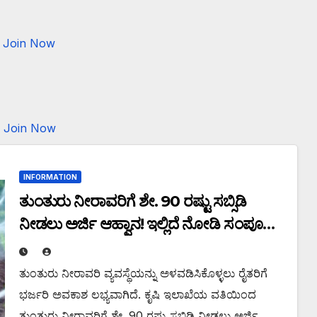
Join Now
Join Now
INFORMATION
ತುಂತುರು ನೀರಾವರಿಗೆ ಶೇ. 90 ರಷ್ಟು ಸಬ್ಸಿಡಿ
ನೀಡಲು ಅರ್ಜಿ ಆಹ್ವಾನ! ಇಲ್ಲಿದೆ ನೋಡಿ ಸಂಪೂರ್ಣ
ಮಾಹಿತಿ.
ತುಂತುರು ನೀರಾವರಿ ವ್ಯವಸ್ಥೆಯನ್ನು ಅಳವಡಿಸಿಕೊಳ್ಳಲು ರೈತರಿಗೆ
ಭರ್ಜರಿ ಅವಕಾಶ ಲಭ್ಯವಾಗಿದೆ. ಕೃಷಿ ಇಲಾಖೆಯ ವತಿಯಿಂದ
ತುಂತುರು ನೀರಾವರಿಗೆ ಶೇ. 90 ರಷ್ಟು ಸಬ್ಸಿಡಿ ನೀಡಲು ಅರ್ಜಿ