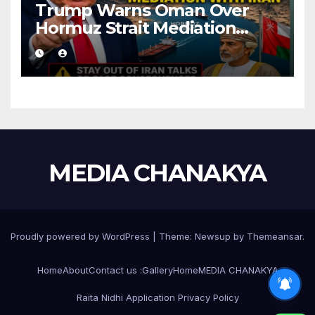
Trump Warns Oman Over
Hormuz Strait Mediation
With Iran
MEDIA CHANAKYA
Proudly powered by WordPress
|
Theme:
Newsup
by
Themeansar
.
Home
About
Contact us :
Gallery
Home
MEDIA CHANAKYA
Raita Nidhi Application Privacy Policy