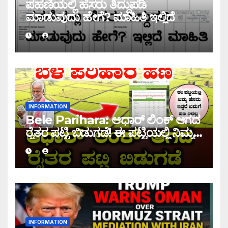
ಪಹಣಿಯಲ್ಲಿ ಹೆಸರು ತಿದ್ದುಪಡಿ
ಮಾಡುವುದು ಹೇಗೆ? ಮಾಹಿತಿ ಇಲ್ಲಿದೆ
INFORMATION
Bele Parihara: ಆಧಾರ್ ಲಿಂಕ್ ಆಗದ
ರೈತರ ಪಟ್ಟಿ ಬಿಡುಗಡೆ! ಈ ಪಟ್ಟಿಯಲ್ಲಿ ನಿಮ್ಮ
ಹೆಸರು ಇದ್ದರೆ ನಿಮಗೆ ಹಣ ಜಮಾ ಆಗಲ್ಲ !
INFORMATION