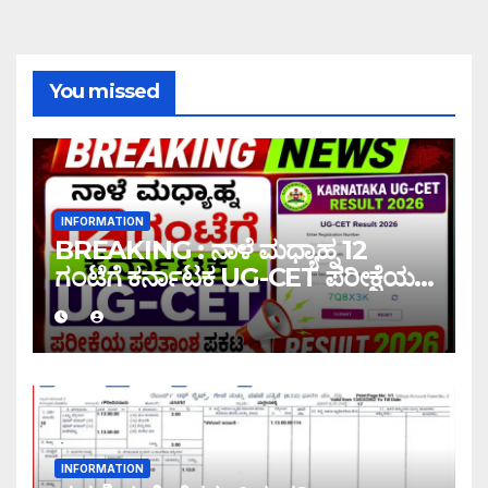
You missed
INFORMATION
BREAKING : ನಾಳೆ ಮಧ್ಯಾಹ್ನ 12
ಗಂಟೆಗೆ ಕರ್ನಾಟಕ UG-CET ಪರೀಕ್ಷೆಯ
ಫಲಿತಾಂಶ ಪ್ರಕಟ |UG-CET Result
2026
INFORMATION