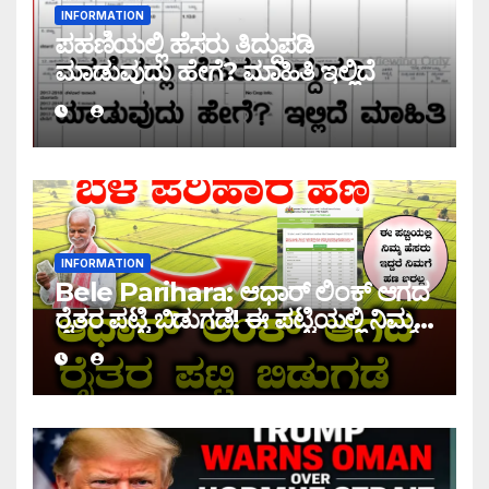
INFORMATION
ಪಹಣಿಯಲ್ಲಿ ಹೆಸರು ತಿದ್ದುಪಡಿ
ಮಾಡುವುದು ಹೇಗೆ? ಮಾಹಿತಿ ಇಲ್ಲಿದೆ
INFORMATION
Bele Parihara: ಆಧಾರ್ ಲಿಂಕ್ ಆಗದ
ರೈತರ ಪಟ್ಟಿ ಬಿಡುಗಡೆ! ಈ ಪಟ್ಟಿಯಲ್ಲಿ ನಿಮ್ಮ
ಹೆಸರು ಇದ್ದರೆ ನಿಮಗೆ ಹಣ ಜಮಾ ಆಗಲ್ಲ !