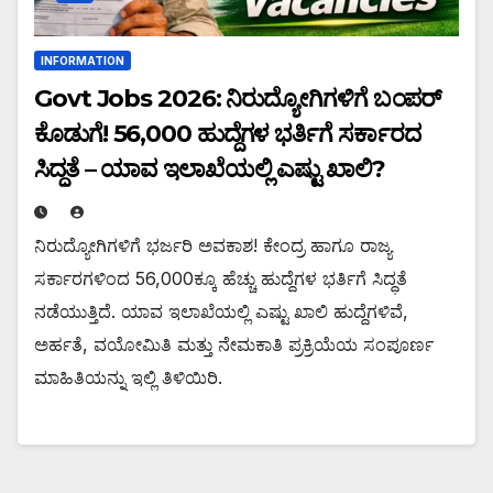
INFORMATION
Govt Jobs 2026: ನಿರುದ್ಯೋಗಿಗಳಿಗೆ ಬಂಪರ್
ಕೊಡುಗೆ! 56,000 ಹುದ್ದೆಗಳ ಭರ್ತಿಗೆ ಸರ್ಕಾರದ
ಸಿದ್ಧತೆ – ಯಾವ ಇಲಾಖೆಯಲ್ಲಿ ಎಷ್ಟು ಖಾಲಿ?
ನಿರುದ್ಯೋಗಿಗಳಿಗೆ ಭರ್ಜರಿ ಅವಕಾಶ! ಕೇಂದ್ರ ಹಾಗೂ ರಾಜ್ಯ
ಸರ್ಕಾರಗಳಿಂದ 56,000ಕ್ಕೂ ಹೆಚ್ಚು ಹುದ್ದೆಗಳ ಭರ್ತಿಗೆ ಸಿದ್ಧತೆ
ನಡೆಯುತ್ತಿದೆ. ಯಾವ ಇಲಾಖೆಯಲ್ಲಿ ಎಷ್ಟು ಖಾಲಿ ಹುದ್ದೆಗಳಿವೆ,
ಅರ್ಹತೆ, ವಯೋಮಿತಿ ಮತ್ತು ನೇಮಕಾತಿ ಪ್ರಕ್ರಿಯೆಯ ಸಂಪೂರ್ಣ
ಮಾಹಿತಿಯನ್ನು ಇಲ್ಲಿ ತಿಳಿಯಿರಿ.