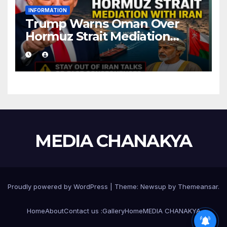
INFORMATION
Trump Warns Oman Over
Hormuz Strait Mediation
With Iran
MEDIA CHANAKYA
Proudly powered by WordPress
|
Theme:
Newsup
by
Themeansar
.
Home
About
Contact us :
Gallery
Home
MEDIA CHANAKYA
BPL CARD CANCELLED