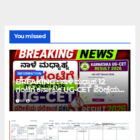
You missed
INFORMATION
BREAKING : ನಾಳೆ ಮಧ್ಯಾಹ್ನ 12
ಗಂಟೆಗೆ ಕರ್ನಾಟಕ UG-CET ಪರೀಕ್ಷೆಯ
ಫಲಿತಾಂಶ ಪ್ರಕಟ |UG-CET Result
2026