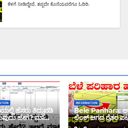
ಕೆಳಗೆ ನೀಡಿದ್ದೇವೆ. ತಪ್ಪದೇ ಕೊನೆಯವರೆಗೂ ಓದಿರಿ.
ATION
INFORMATION
ಲ್ಲಿ ಹೆಸರು ತಿದ್ದುಪಡಿ
Bele Parihara: ಆ
ವುದು ಹೇಗೆ? ಮಾಹಿತಿ
ಲಿಂಕ್ ಆಗದ ರೈತರ ಪಟ್ಟ
ಬಿಡುಗಡೆ! ಈ ಪಟ್ಟಿಯಲ್ಲಿ