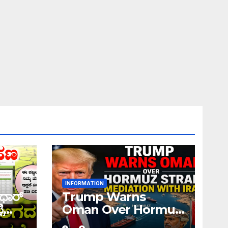
INFORMATION
ಧಾರ್
Trump Warns
ಿ
Oman Over Hormuz
 ನಿಮ್ಮ
Strait Mediation