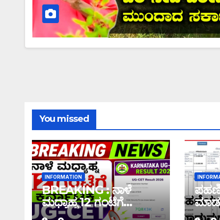
You missed
INFORMATION
INFORM
BREAKING : ನಾಳೆ
ಪಹಣಿಯ
ಮಧ್ಯಾಹ್ನ 12 ಗಂಟೆಗೆ
ಮಾಡು
ಕರ್ನಾಟಕ UG-CET
ಇಲ್ಲಿದೆ