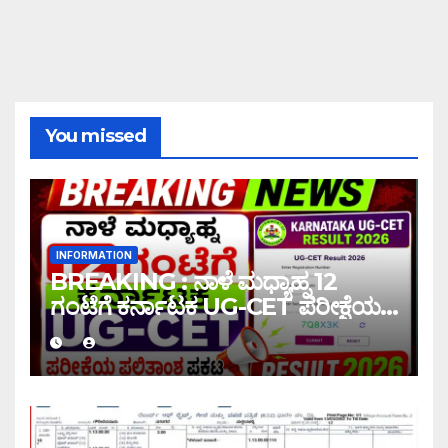
You missed
INFORMATION
BREAKING : ನಾಳೆ ಮಧ್ಯಾಹ್ನ 12
ಗಂಟೆಗೆ ಕರ್ನಾಟಕ UG-CET ಪರೀಕ್ಷೆಯ
ಫಲಿತಾಂಶ ಪ್ರಕಟ |UG-CET Result
2026