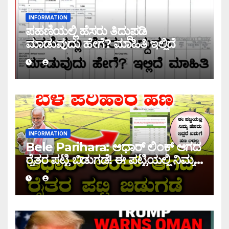
INFORMATION
ಪಹಣಿಯಲ್ಲಿ ಹೆಸರು ತಿದ್ದುಪಡಿ
ಮಾಡುವುದು ಹೇಗೆ? ಮಾಹಿತಿ ಇಲ್ಲಿದೆ
INFORMATION
Bele Parihara: ಆಧಾರ್ ಲಿಂಕ್ ಆಗದ
ರೈತರ ಪಟ್ಟಿ ಬಿಡುಗಡೆ! ಈ ಪಟ್ಟಿಯಲ್ಲಿ ನಿಮ್ಮ
ಹೆಸರು ಇದ್ದರೆ ನಿಮಗೆ ಹಣ ಜಮಾ ಆಗಲ್ಲ !