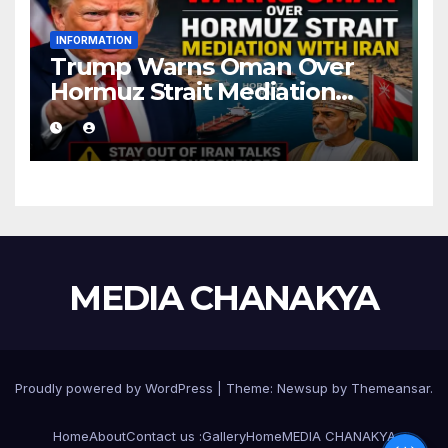
INFORMATION
Trump Warns Oman Over
Hormuz Strait Mediation
With Iran
MEDIA CHANAKYA
Proudly powered by WordPress
|
Theme:
Newsup
by
Themeansar
.
Home
About
Contact us :
Gallery
Home
MEDIA CHANAKYA