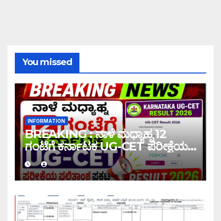
You missed
INFORMATION
BREAKING : ನಾಳೆ ಮಧ್ಯಾಹ್ನ 12
ಗಂಟೆಗೆ ಕರ್ನಾಟಕ UG-CET ಪರೀಕ್ಷೆಯ
ಫಲಿತಾಂಶ ಪ್ರಕಟ |UG-CET Result
2026