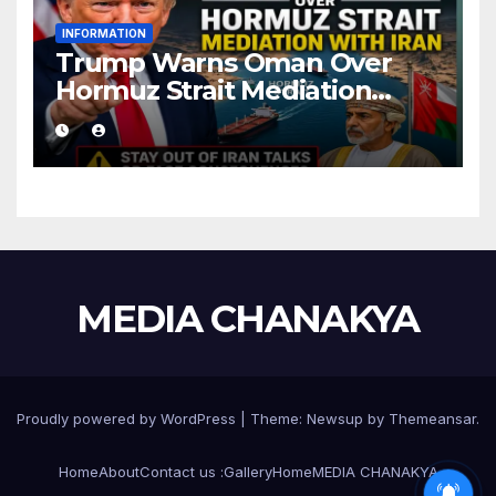
INFORMATION
Trump Warns Oman Over
Hormuz Strait Mediation
With Iran
MEDIA CHANAKYA
Proudly powered by WordPress
|
Theme:
Newsup
by
Themeansar
.
Home
About
Contact us :
Gallery
Home
MEDIA CHANAKYA