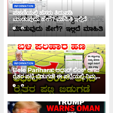
INFORMATION
ಪಹಣಿಯಲ್ಲಿ ಹೆಸರು ತಿದ್ದುಪಡಿ
ಮಾಡುವುದು ಹೇಗೆ? ಮಾಹಿತಿ ಇಲ್ಲಿದೆ
INFORMATION
Bele Parihara: ಆಧಾರ್ ಲಿಂಕ್ ಆಗದ
ರೈತರ ಪಟ್ಟಿ ಬಿಡುಗಡೆ! ಈ ಪಟ್ಟಿಯಲ್ಲಿ ನಿಮ್ಮ
ಹೆಸರು ಇದ್ದರೆ ನಿಮಗೆ ಹಣ ಜಮಾ ಆಗಲ್ಲ !