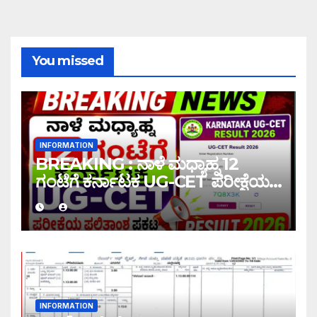
You missed
INFORMATION
BREAKING : ನಾಳೆ ಮಧ್ಯಾಹ್ನ 12
ಗಂಟೆಗೆ ಕರ್ನಾಟಕ UG-CET ಪರೀಕ್ಷೆಯ
ಫಲಿತಾಂಶ ಪ್ರಕಟ |UG-CET Result
2026
INFORMATION