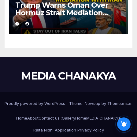
Trump Warns Oman Over
Hormuz Strait Mediation
With Iran
MEDIA CHANAKYA
Proudly powered by WordPress
|
Theme:
Newsup
by
Themeansar
.
Home
About
Contact us :
Gallery
Home
MEDIA CHANAKYA
Raita Nidhi Application Privacy Policy