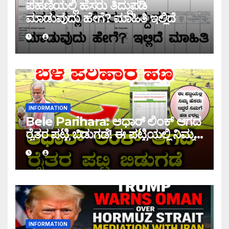
ಪಹಣಿಯಲ್ಲಿ ಹೆಸರು ತಿದ್ದುಪಡಿ
ಮಾಡುವುದು ಹೇಗೆ? ಮಾಹಿತಿ ಇಲ್ಲಿದೆ
INFORMATION
Bele Parihara: ಆಧಾರ್ ಲಿಂಕ್ ಆಗದ
ರೈತರ ಪಟ್ಟಿ ಬಿಡುಗಡೆ! ಈ ಪಟ್ಟಿಯಲ್ಲಿ ನಿಮ್ಮ
ಹೆಸರು ಇದ್ದರೆ ನಿಮಗೆ ಹಣ ಜಮಾ ಆಗಲ್ಲ !
INFORMATION