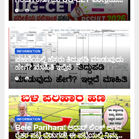
ಫಲಿತಾಂಶ ಪ್ರಕಟ |UG-CET Result
2026
INFORMATION
ಪಹಣಿಯಲ್ಲಿ ಹೆಸರು ತಿದ್ದುಪಡಿ ಮಾಡುವುದು
ಹೇಗೆ? ಮಾಹಿತಿ ಇಲ್ಲಿದೆ
INFORMATION
Bele Parihara: ಆಧಾರ್ ಲಿಂಕ್ ಆಗದ
ರೈತರ ಪಟ್ಟಿ ಬಿಡುಗಡೆ! ಈ ಪಟ್ಟಿಯಲ್ಲಿ ನಿಮ್ಮ