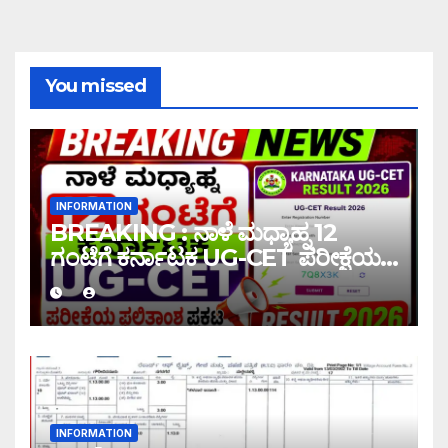
You missed
INFORMATION
BREAKING : ನಾಳೆ ಮಧ್ಯಾಹ್ನ 12
ಗಂಟೆಗೆ ಕರ್ನಾಟಕ UG-CET ಪರೀಕ್ಷೆಯ
ಫಲಿತಾಂಶ ಪ್ರಕಟ |UG-CET Result
2026
INFORMATION