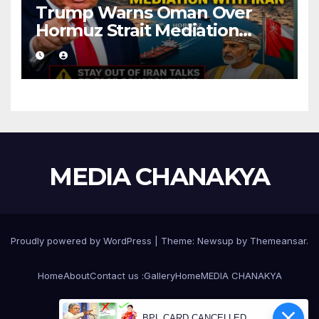
Trump Warns Oman Over
Hormuz Strait Mediation
With Iran
MEDIA CHANAKYA
Proudly powered by WordPress
|
Theme:
Newsup
by
Themeansar
.
Home
About
Contact us :
Gallery
Home
MEDIA CHANAKYA
Raita Nidhi Application Privacy Policy
BPL CARD CANCELLED