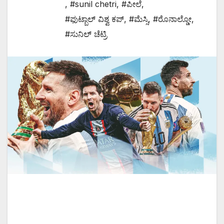
,
#sunil chetri
,
#ಪೀಲೆ
,
#ಫುಟ್ಬಾಲ್ ವಿಶ್ವ ಕಪ್
,
#ಮೆಸ್ಸಿ
,
#ರೊನಾಲ್ಡೋ
,
#ಸುನಿಲ್ ಚೆಟ್ರಿ