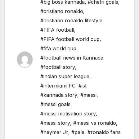
#big boss kannada
,
#chetri goals
,
#cristiano ronaldo
,
#cristiano ronaldo lifestyle
,
#FIFA football
,
#FIFA football world cup
,
#fifa world cup
,
#football news in Kannada
,
#football story
,
#indian super league
,
#intermiami FC
,
#isl
,
#kannada story
,
#messi
,
#messi goals
,
#messi motivation story
,
#messi story
,
#messi vs ronaldo
,
#neymer Jr
,
#pele
,
#ronaldo fans