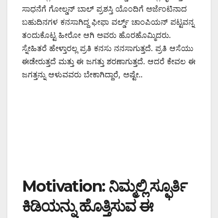
ಸಾಧನೆಗೆ ಗೋಲ್ಡನ್ ಬಾಲ್ ಪ್ರಶಸ್ತಿ ಯೊಂದಿಗೆ ಅರ್ಜೆಂಟಿನಾದ
ಬಹುದಿನಗಳ ಕನಸಾಗಿದ್ದ ಫೀಫಾ ವರ್ಲ್ಡ್ ಚಾಂಪಿಯನ್ ಪಟ್ಟವನ್ನ
ತಂದುಕೊಟ್ಟ ಹೀರೋ ಆಗಿ ಅವರು ಹೊರಹೊಮ್ಮಿದರು.
ಸ್ನೇಹಿತರೆ ಹೇಳ್ತಾರಲ್ಲ ಪ್ರತಿ ಕನಸು ನನಸಾಗುತ್ತದೆ. ಪ್ರತಿ ಆಸೆಯು
ಈಡೇರುತ್ತದೆ ಮತ್ತು ಈ ಜಗತ್ತು ಶರಣಾಗುತ್ತದೆ. ಆದರೆ ಕೇವಲ ಈ
ಜಗತ್ತನ್ನು ಆಳುವವರು ಬೇಕಾಗಿದ್ದಾರೆ, ಅಷ್ಟೇ..
Motivation: ನಿಮ್ಮಲ್ಲಿ ಸ್ಫೂರ್ತಿ
ಕಿಡಿಯನ್ನು ಹೊತ್ತಿಸುವ ಈ