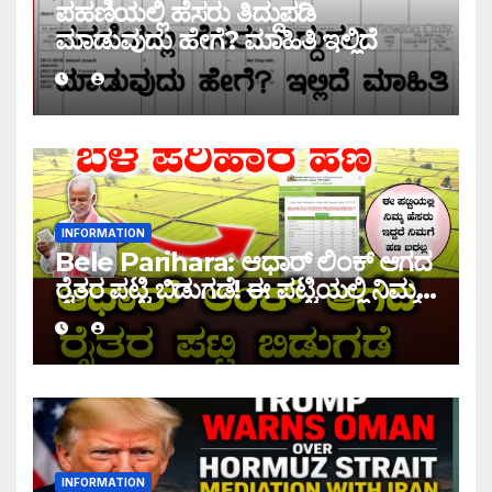
ಪಹಣಿಯಲ್ಲಿ ಹೆಸರು ತಿದ್ದುಪಡಿ
ಮಾಡುವುದು ಹೇಗೆ? ಮಾಹಿತಿ ಇಲ್ಲಿದೆ
INFORMATION
Bele Parihara: ಆಧಾರ್ ಲಿಂಕ್ ಆಗದ
ರೈತರ ಪಟ್ಟಿ ಬಿಡುಗಡೆ! ಈ ಪಟ್ಟಿಯಲ್ಲಿ ನಿಮ್ಮ
ಹೆಸರು ಇದ್ದರೆ ನಿಮಗೆ ಹಣ ಜಮಾ ಆಗಲ್ಲ !
INFORMATION