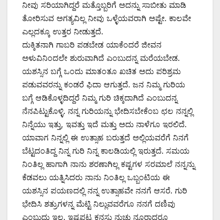
ನೀವು ಸರಿಯಾಗಿದ್ದರೆ ಮತ್ತೊಬ್ಬರಿಗೆ ಅದನ್ನು ಸಾಬೀತು ಮಾಡಿ
ತೋರಿಸುವ ಅಗತ್ಯವಿಲ್ಲ ನೀವು ಒಳ್ಳೆಯವರಾಗಿ ಅಷ್ಟೇ. ಕಾಲವೇ
ಎಲ್ಲದಕ್ಕೂ ಉತ್ತರ ನೀಡುತ್ತದೆ.
ದುಕ್ಕಿತನಾಗಿ ಗಾಬರಿ ಪಡಬೇಡ ಯಾಕೆಂದರೆ ಜೀವನ
ಅಳುವಿನಿಂದಲೇ ಶುರುವಾಗಿದೆ ಎಂಬುದನ್ನ ಮರೆಯಬೇಡ.
ಯಶಸ್ಸಿನ ಬಗ್ಗೆ ಒಂದು ಮಾತಂತೂ ಖಚಿತ ಅದು ಪರಿಶ್ರಮ
ಪಡುವವರನ್ನು ಕಂಡರೆ ಫಿದಾ ಆಗುತ್ತದೆ. ಜನ ನಿಮ್ಮ ಗುರಿಯ
ಬಗ್ಗೆ ಆಡಿಕೊಳ್ಳದಿದ್ದರೆ ನಿಮ್ಮ ಗುರಿ ಚಿಕ್ಕದಾಗಿದೆ ಎಂಬುದನ್ನ
ನೆನಪಿಟ್ಟುಕೊಳ್ಳಿ. ನನ್ನ ಗುರಿಯನ್ನು ಭೇದಿಸಬೇಕೆಂಬ ಛಲ ನನ್ನಲ್ಲಿ
ನಿನ್ನೆಯು ಇತ್ತು, ಇವತ್ತು ಇದೆ ಮತ್ತು ಅದು ನಾಳೆಗೂ ಇರಲಿದೆ.
ಯಾವಾಗ ನಿನ್ನಲ್ಲಿ ಈ ಉತ್ಸಾಹ ಬರುತ್ತದೆ ಅಲ್ಲಿಯವರೆಗೆ ನಿನಗೆ
ಬೆಟ್ಟದಂತಿದ್ದ ನಿನ್ನ ಗುರಿ ನಿನ್ನ ಕಾಲಡಿಯಲ್ಲಿ ಇರುತ್ತದೆ. ಸಮಯ
ನಿಂತಿಲ್ಲ ಹಾಗಾಗಿ ನಾನು ಶರಣಾಗಿಲ್ಲ ಕಷ್ಟಗಳ ಸರಮಾಲೆ ನನ್ನನ್ನು
ಕೆಡವಲು ಯತ್ನಿಸಿದರು ನಾನು ನಿಂತಿಲ್ಲ ಒಬ್ಬಂಟಿಯ ಈ
ಯಶಸ್ಸಿನ ಪಯಣದಲ್ಲಿ ನನ್ನ ಉತ್ಸಾಹವೇ ನನಗೆ ಆಸರೆ. ಗುರಿ
ಭೇದಿಸಿ ಶತ್ರುಗಳನ್ನ ಮೆಟ್ಟಿ ನಿಲ್ಲುವವರೆಗೂ ನನಗೆ ದಣಿವು
ಎಂಬುದು ಇಲ್ಲ. ಇಷ್ಟಪಟ್ಟ ಕನಸು ನುಚ್ಚು ನೂರಾದರೂ