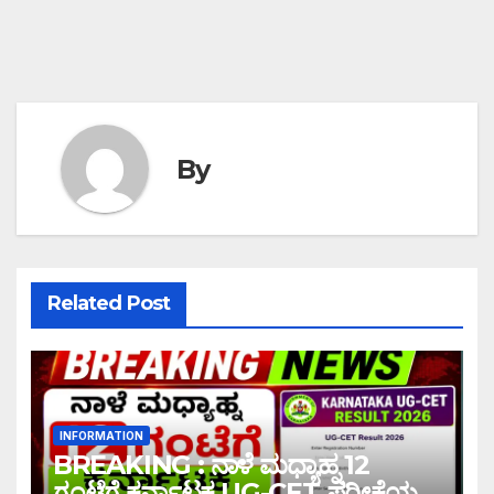
By
Related Post
INFORMATION
BREAKING : ನಾಳೆ ಮಧ್ಯಾಹ್ನ 12
ಗಂಟೆಗೆ ಕರ್ನಾಟಕ UG-CET ಪರೀಕ್ಷೆಯ