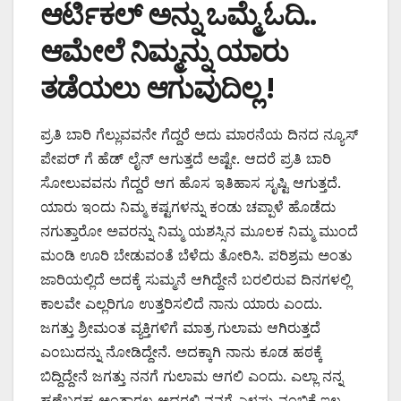
ಆರ್ಟಿಕಲ್ ಅನ್ನು ಒಮ್ಮೆ ಓದಿ..
ಆಮೇಲೆ ನಿಮ್ಮನ್ನು ಯಾರು
ತಡೆಯಲು ಆಗುವುದಿಲ್ಲ !
ಪ್ರತಿ ಬಾರಿ ಗೆಲ್ಲುವವನೇ ಗೆದ್ದರೆ ಅದು ಮಾರನೆಯ ದಿನದ ನ್ಯೂಸ್
ಪೇಪರ್ ಗೆ ಹೆಡ್ ಲೈನ್ ಆಗುತ್ತದೆ ಅಷ್ಟೇ. ಆದರೆ ಪ್ರತಿ ಬಾರಿ
ಸೋಲುವವನು ಗೆದ್ದರೆ ಆಗ ಹೊಸ ಇತಿಹಾಸ ಸೃಷ್ಟಿ ಆಗುತ್ತದೆ.
ಯಾರು ಇಂದು ನಿಮ್ಮ ಕಷ್ಟಗಳನ್ನು ಕಂಡು ಚಪ್ಪಾಳೆ ಹೊಡೆದು
ನಗುತ್ತಾರೋ ಅವರನ್ನು ನಿಮ್ಮ ಯಶಸ್ಸಿನ ಮೂಲಕ ನಿಮ್ಮ ಮುಂದೆ
ಮಂಡಿ ಊರಿ ಬೇಡುವಂತೆ ಬೆಳೆದು ತೋರಿಸಿ. ಪರಿಶ್ರಮ ಅಂತು
ಜಾರಿಯಲ್ಲಿದೆ ಅದಕ್ಕೆ ಸುಮ್ಮನೆ ಆಗಿದ್ದೇನೆ ಬರಲಿರುವ ದಿನಗಳಲ್ಲಿ
ಕಾಲವೇ ಎಲ್ಲರಿಗೂ ಉತ್ತರಿಸಲಿದೆ ನಾನು ಯಾರು ಎಂದು.
ಜಗತ್ತು ಶ್ರೀಮಂತ ವ್ಯಕ್ತಿಗಳಿಗೆ ಮಾತ್ರ ಗುಲಾಮ ಆಗಿರುತ್ತದೆ
ಎಂಬುದನ್ನು ನೋಡಿದ್ದೇನೆ. ಅದಕ್ಕಾಗಿ ನಾನು ಕೂಡ ಹಠಕ್ಕೆ
ಬಿದ್ದಿದ್ದೇನೆ ಜಗತ್ತು ನನಗೆ ಗುಲಾಮ ಆಗಲಿ ಎಂದು. ಎಲ್ಲಾ ನನ್ನ
ಹಣೆಬರಹ ಅಂತಾರಲ್ಲ ಅದರಲ್ಲಿ ನನಗೆ ಎಳ್ಳಷ್ಟು ನಂಬಿಕೆ ಇಲ್ಲ.