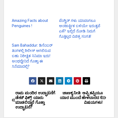
Amazing Facts about
ಪೆಂಗ್ವಿನ್ ಗಳು ಯಾವಾಗಲೂ
Penguines !
ಅಂಟಾರ್ಕ್ಟಿಕ ಬಳಿಯೇ ಇರುತ್ತವೆ
ಏಕೆ? ಇಲ್ಲಿದೆ ನೋಡಿ ನಿಮಗೆ
ಗೊತ್ತಿಲ್ಲದ ವಿಚಿತ್ರ ಸಂಗತಿ!
Sam Bahaddur: ಡಿಸೆಂಬರ್
ತಿಂಗಳಲ್ಲಿ ರಿಲೀಸ್ ಆಗಲಿರುವ
ಬಹು ನಿರೀಕ್ಷಿತ ಸಿನಿಮಾ ಇದು!
ಅಂಥದ್ದೇನಿದೆ ಗೊತ್ತಾ ಈ
ಸಿನೆಮಾದಲ್ಲಿ?
ರಾಮ ಮಂದಿರ ಉದ್ಘಾಟನೆಗೆ
ಚಾಣಕ್ಯ ನೀತಿ: ಅಪ್ಪಿ ತಪ್ಪಿಯೂ
ಡೇಟ್ ಫಿಕ್ಸ್! ಯಾರು
ಯಾರ ಮುಂದೆ ಹೇಳಬಾರದ 6
ಮಾಡಲಿದ್ದಾರೆ ಗೊತ್ತಾ
ವಿಷಯಗಳು!
ಉದ್ಘಾಟನೆ?