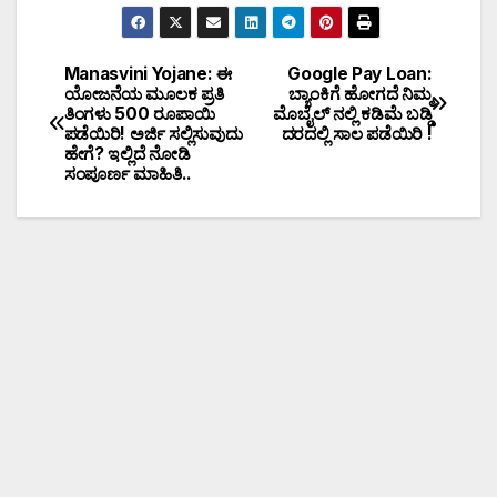
Manasvini Yojane: ಈ
Google Pay Loan:
ಯೋಜನೆಯ ಮೂಲಕ ಪ್ರತಿ
ಬ್ಯಾಂಕಿಗೆ ಹೋಗದೆ ನಿಮ್ಮ
ತಿಂಗಳು 500 ರೂಪಾಯಿ
ಮೊಬೈಲ್ ನಲ್ಲಿ ಕಡಿಮೆ ಬಡ್ಡಿ
ಪಡೆಯಿರಿ! ಅರ್ಜಿ ಸಲ್ಲಿಸುವುದು
ದರದಲ್ಲಿ ಸಾಲ ಪಡೆಯಿರಿ !
ಹೇಗೆ? ಇಲ್ಲಿದೆ ನೋಡಿ
ಸಂಪೂರ್ಣ ಮಾಹಿತಿ..