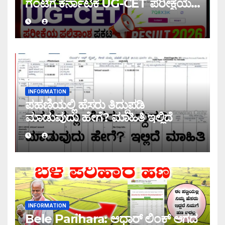
ಗಂಟೆಗೆ ಕರ್ನಾಟಕ UG-CET ಪರೀಕ್ಷೆಯ
ಫಲಿತಾಂಶ ಪ್ರಕಟ |UG-CET Result
2026
INFORMATION
ಪಹಣಿಯಲ್ಲಿ ಹೆಸರು ತಿದ್ದುಪಡಿ
ಮಾಡುವುದು ಹೇಗೆ? ಮಾಹಿತಿ ಇಲ್ಲಿದೆ
INFORMATION
Bele Parihara: ಆಧಾರ್ ಲಿಂಕ್ ಆಗದ