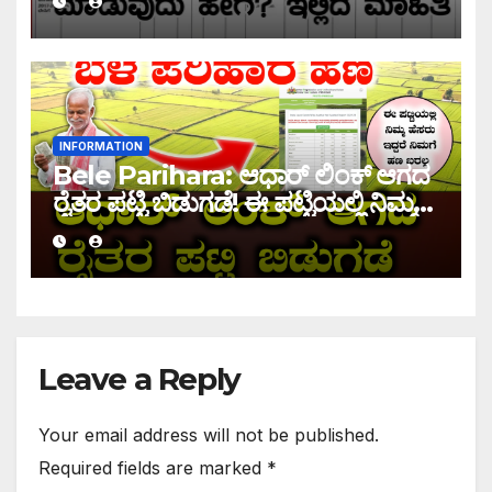
INFORMATION
Bele Parihara: ಆಧಾರ್ ಲಿಂಕ್ ಆಗದ
ರೈತರ ಪಟ್ಟಿ ಬಿಡುಗಡೆ! ಈ ಪಟ್ಟಿಯಲ್ಲಿ ನಿಮ್ಮ
ಹೆಸರು ಇದ್ದರೆ ನಿಮಗೆ ಹಣ ಜಮಾ ಆಗಲ್ಲ !
Leave a Reply
Your email address will not be published.
Required fields are marked
*