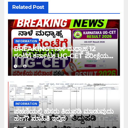
Related Post
INFORMATION
BREAKING : ನಾಳೆ ಮಧ್ಯಾಹ್ನ 12
ಗಂಟೆಗೆ ಕರ್ನಾಟಕ UG-CET ಪರೀಕ್ಷೆಯ
ಫಲಿತಾಂಶ ಪ್ರಕಟ |UG-CET Result
2026
INFORMATION
ಪಹಣಿಯಲ್ಲಿ ಹೆಸರು ತಿದ್ದುಪಡಿ ಮಾಡುವುದು
ಹೇಗೆ? ಮಾಹಿತಿ ಇಲ್ಲಿದೆ