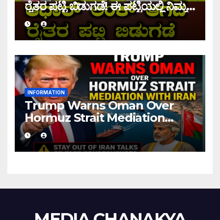
ರೈತರ ಪಟ್ಟಿ ಬಿಡುಗಡೆ! ಈ ಪಟ್ಟಿಯಲ್ಲಿ ನಿಮ್ಮ
ಹೆಸರು ಇದ್ದರೆ ನಿಮಗೆ ಹಣ ಜಮಾ ಆಗಲ್ಲ !
INFORMATION
Trump Warns Oman Over
Hormuz Strait Mediation
With Iran
MEDIA CHANAKYA