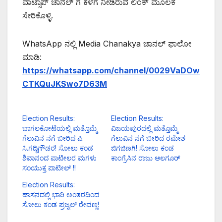
ವಾಟ್ಸಾಪ್ ಚಾನೆಲ್ ಗೆ ಕೆಳಗೆ ನೀಡಿರುವ ಲಿಂಕ್ ಮೂಲಕ
ಸೇರಿಕೊಳ್ಳಿ.
WhatsApp ನಲ್ಲಿ Media Chanakya ಚಾನಲ್ ಫಾಲೋ
ಮಾಡಿ:
https://whatsapp.com/channel/0029VaDOw
CTKQuJKSwo7D63M
Election Results:
Election Results:
ಬಾಗಲಕೋಟೆಯಲ್ಲಿ ಮತ್ತೊಮ್ಮೆ
ವಿಜಯಪುರದಲ್ಲಿ ಮತ್ತೊಮ್ಮೆ
ಗೆಲುವಿನ ನಗೆ ಬೀರಿದ ಪಿ.
ಗೆಲುವಿನ ನಗೆ ಬೀರಿದ ರಮೇಶ
ಸಿ.ಗದ್ದಿಗೌಡರ! ಸೋಲು ಕಂಡ
ಜಿಗಜಿಣಗಿ! ಸೋಲು ಕಂಡ
ಶಿವಾನಂದ ಪಾಟೀಲರ ಮಗಳು
ಕಾಂಗ್ರೆಸಿನ ರಾಜು ಆಲಗೂರ್
ಸಂಯುಕ್ತ ಪಾಟೀಲ್ !!
Election Results:
ಹಾಸನದಲ್ಲಿ ಭಾರಿ ಅಂತರದಿಂದ
ಸೋಲು ಕಂಡ ಪ್ರಜ್ವಲ್ ರೇವಣ್ಣ!