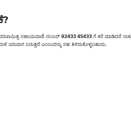
ೆ?
ೆ? ವರುಣಮಿತ್ರ ಸಹಾಯವಾಣಿ ನಂಬರ್
92433 45433
ಗೆ ಕರೆ ಮಾಡಿದರೆ ಸಾಕ
ಳೆ ಯಾವಾಗ ಬರುತ್ತದೆ ಎಂಬುದನ್ನು ಸಹ ತಿಳಿದುಕೊಳ್ಳಬಹುದು.