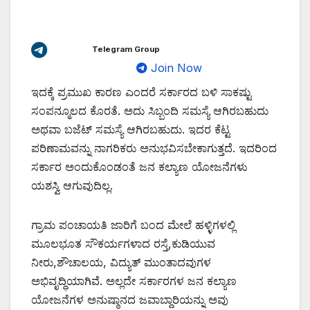
Telegram Group
Join Now
ಇದಕ್ಕೆ ಪ್ರಮುಖ ಕಾರಣ ಎಂದರೆ ಸರ್ಕಾರದ ಬಳಿ ಸಾಕಷ್ಟು
ಸಂಪನ್ಮೂಲದ ಕೊರತೆ. ಅದು ಸಿಬ್ಬಂದಿ ಸಮಸ್ಯೆ ಆಗಿರಬಹುದು
ಅಥವಾ ಬಜೆಟ್ ಸಮಸ್ಯೆ ಆಗಿರಬಹುದು. ಇದರ ಕೆಟ್ಟ
ಪರಿಣಾಮವನ್ನು ನಾಗರಿಕರು ಅನುಭವಿಸಬೇಕಾಗುತ್ತದೆ. ಇದರಿಂದ
ಸರ್ಕಾರ ಅಂದುಕೊಂಡಂತೆ ಜನ ಕಲ್ಯಾಣ ಯೋಜನೆಗಳು
ಯಶಸ್ವಿ ಆಗುವುದಿಲ್ಲ.
ಗ್ರಾಮ ಪಂಚಾಯತಿ ಜಾರಿಗೆ ಬಂದ ಮೇಲೆ ಹಳ್ಳಿಗಳಲ್ಲಿ
ಮೂಲಭೂತ ಸೌಕರ್ಯಗಳಾದ ರಸ್ತೆ,ಕುಡಿಯುವ
ನೀರು,ಶೌಚಾಲಯ, ವಿದ್ಯುತ್ ಮುಂತಾದವುಗಳ
ಅಭಿವೃದ್ಧಿಯಾಗಿವೆ. ಅಲ್ಲದೇ ಸರ್ಕಾರಗಳ ಜನ ಕಲ್ಯಾಣ
ಯೋಜನೆಗಳ ಅನುಷ್ಠಾನದ ಜವಾಬ್ದಾರಿಯನ್ನು ಅವು