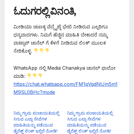
ಓದುಗರಲ್ಲಿ ವಿನಂತಿ,
ಮೀಡಿಯಾ ಚಾಣಕ್ಯ ವೆಬ್ಸೈಟ್ಗೆ ಭೇಟಿ ನೀಡಿರುವ ಎಲ್ಲರಿಗೂ
ಧನ್ಯವಾದಗಳು. ನಿಮಗೆ ಹೆಚ್ಚಿನ ಮಾಹಿತಿ ಬೇಕಾದರೆ ನಮ್ಮ
ವಾಟ್ಸಾಪ್ ಚಾನೆಲ್ ಗೆ ಕೆಳಗೆ ನೀಡಿರುವ ಲಿಂಕ್ ಮೂಲಕ
ಸೇರಿಕೊಳ್ಳಿ.
WhatsApp ನಲ್ಲಿ Media Chanakya ಚಾನಲ್ ಫಾಲೋ
ಮಾಡಿ:
https://chat.whatsapp.com/FM1qVgdNtJm5m1
M9SL0BHc?mode
ನಿಮ್ಮ ಗ್ರಾಮ ಪಂಚಾಯತಿಯಲ್ಲಿ
ನಿಮ್ಮ ಗ್ರಾಮ ಪಂಚಾಯತಿಯಲ್ಲಿ
ಸಿಗುವ ಎಲ್ಲಾ ಸೇವೆಗಳ
ಸಿಗುವ ಎಲ್ಲಾ ಸೇವೆಗಳ
ಮಾಹಿತಿಯನ್ನು ಪಡೆಯುವ
ಮಾಹಿತಿಯನ್ನು ಪಡೆಯುವ
ಡೈರೆಕ್ಟ್ ಲಿಂಕ್ ಇಲ್ಲಿದೆ ನೋಡಿ!
ಡೈರೆಕ್ಟ್ ಲಿಂಕ್ ಇಲ್ಲಿದೆ ನೋಡಿ!