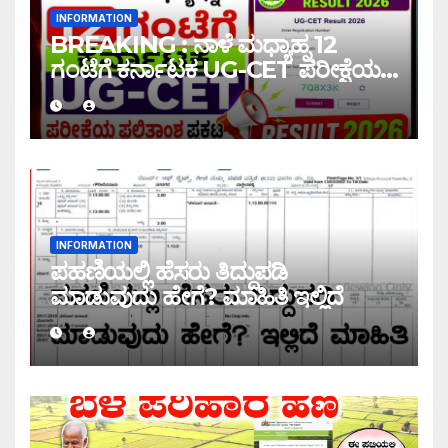
INFORMATION
BREAKING : ನಾಳೆ ಮಧ್ಯಾಹ್ನ 12
ಗಂಟೆಗೆ ಕರ್ನಾಟಕ UG-CET ಪರೀಕ್ಷೆಯ
ಫಲಿತಾಂಶ ಪ್ರಕಟ |UG-CET Result
2026
INFORMATION
ಪಹಣಿಯಲ್ಲಿ ಹೆಸರು ತಿದ್ದುಪಡಿ
ಮಾಡುವುದು ಹೇಗೆ? ಮಾಹಿತಿ ಇಲ್ಲಿದೆ