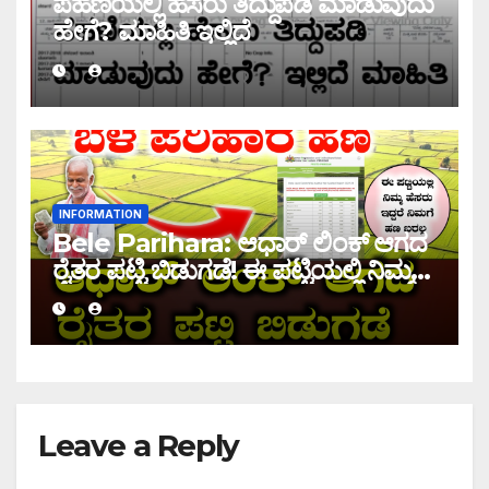
ಪಹಣಿಯಲ್ಲಿ ಹೆಸರು ತಿದ್ದುಪಡಿ ಮಾಡುವುದು
ಹೇಗೆ? ಮಾಹಿತಿ ಇಲ್ಲಿದೆ
INFORMATION
Bele Parihara: ಆಧಾರ್ ಲಿಂಕ್ ಆಗದ
ರೈತರ ಪಟ್ಟಿ ಬಿಡುಗಡೆ! ಈ ಪಟ್ಟಿಯಲ್ಲಿ ನಿಮ್ಮ
ಹೆಸರು ಇದ್ದರೆ ನಿಮಗೆ ಹಣ ಜಮಾ ಆಗಲ್ಲ !
Leave a Reply