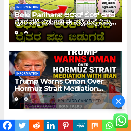
INFORMATION
Bele Parihara: ಆಧಾರ್ ಲಿಂಕ್ ಆಗದ
ರೈತರ ಪಟ್ಟಿ ಬಿಡುಗಡೆ! ಈ ಪಟ್ಟಿಯಲ್ಲಿ ನಿಮ್ಮ
ಹೆಸರು ಇದ್ದರೆ ನಿಮಗೆ ಹಣ ಜಮಾ ಆಗಲ್ಲ !
INFORMATION
Trump Warns Oman Over
Hormuz Strait Mediation
With Iran
BPL CARD CANCELLED