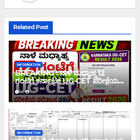
Related Post
INFORMATION
BREAKING : ನಾಳೆ ಮಧ್ಯಾಹ್ನ 12
ಗಂಟೆಗೆ ಕರ್ನಾಟಕ UG-CET ಪರೀಕ್ಷೆಯ
ಫಲಿತಾಂಶ ಪ್ರಕಟ |UG-CET Result
2026
INFORMATION