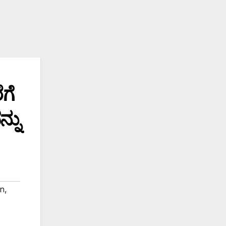
ಗೆ
್ನು
in
,