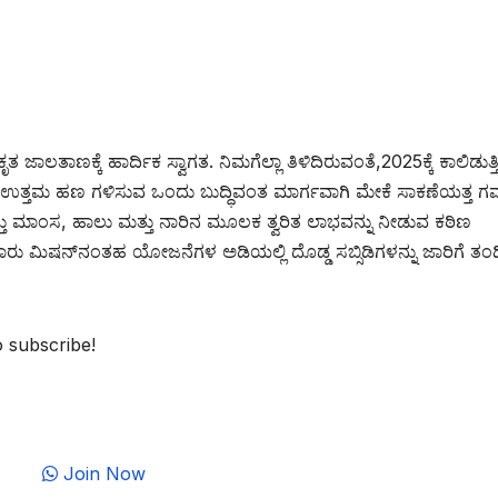
ಲತಾಣಕ್ಕೆ ಹಾರ್ದಿಕ ಸ್ವಾಗತ. ನಿಮಗೆಲ್ಲಾ ತಿಳಿದಿರುವಂತೆ,2025ಕ್ಕೆ ಕಾಲಿಡುತ್
ು ಉತ್ತಮ ಹಣ ಗಳಿಸುವ ಒಂದು ಬುದ್ಧಿವಂತ ಮಾರ್ಗವಾಗಿ ಮೇಕೆ ಸಾಕಣೆಯತ್ತ 
ತ್ತು ಮಾಂಸ, ಹಾಲು ಮತ್ತು ನಾರಿನ ಮೂಲಕ ತ್ವರಿತ ಲಾಭವನ್ನು ನೀಡುವ ಕಠಿಣ
ಾನುವಾರು ಮಿಷನ್‌ನಂತಹ ಯೋಜನೆಗಳ ಅಡಿಯಲ್ಲಿ ದೊಡ್ಡ ಸಬ್ಸಿಡಿಗಳನ್ನು ಜಾರಿಗೆ ತಂದ
o subscribe!
Join Now