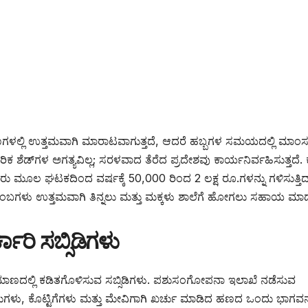
ಣಗಳಲ್ಲಿ ಉತ್ತಮವಾಗಿ ಮಾರಾಟವಾಗುತ್ತದೆ, ಆದರೆ ಹಬ್ಬಗಳ ಸಮಯದಲ್ಲಿ ಮಾಂ
ರಿಕ ಶೆಡ್‌ಗಳ ಅಗತ್ಯವಿಲ್ಲ; ಸರಳವಾದ ತೆರೆದ ಪ್ರದೇಶವು ಕಾರ್ಯನಿರ್ವಹಿಸುತ್ತದೆ.
 ಮೂಲ ಘಟಕದಿಂದ ವರ್ಷಕ್ಕೆ 50,000 ರಿಂದ 2 ಲಕ್ಷ ರೂ.ಗಳನ್ನು ಗಳಿಸುತ್ತಿದ್ದ
ಂಬಗಳು ಉತ್ತಮವಾಗಿ ತಿನ್ನಲು ಮತ್ತು ಮಕ್ಕಳು ಶಾಲೆಗೆ ಹೋಗಲು ಸಹಾಯ ಮಾಡುತ
ರಿ ಸಬ್ಸಿಡಿಗಳು
್ಡ ಪ್ರಮಾಣದಲ್ಲಿ ಕಡಿತಗೊಳಿಸುವ ಸಬ್ಸಿಡಿಗಳು. ಪಶುಸಂಗೋಪನಾ ಇಲಾಖೆ ನಡೆಸುವ
ುಗಳು, ಕೊಟ್ಟಿಗೆಗಳು ಮತ್ತು ಮೇವಿಗಾಗಿ ಖರ್ಚು ಮಾಡಿದ ಹಣದ ಒಂದು ಭಾಗವನ್