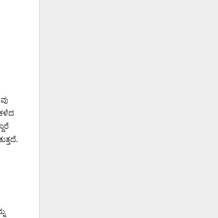
ಸವು
 ಕಳೆದ
ಾರೆ
್ತದೆ.
ನು