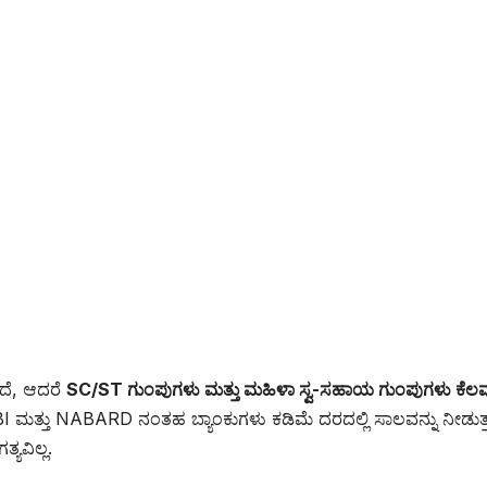
್ತದೆ, ಆದರೆ
SC/ST ಗುಂಪುಗಳು ಮತ್ತು ಮಹಿಳಾ ಸ್ವ-ಸಹಾಯ ಗುಂಪುಗಳು ಕೆಲ
ಮತ್ತು NABARD ನಂತಹ ಬ್ಯಾಂಕುಗಳು ಕಡಿಮೆ ದರದಲ್ಲಿ ಸಾಲವನ್ನು ನೀಡುತ್ತ
ಯವಿಲ್ಲ.