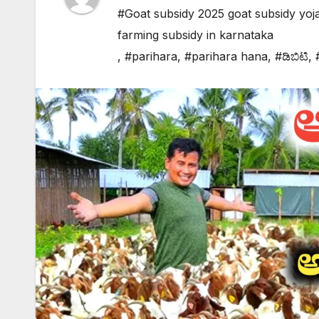
#Goat subsidy 2025 goat subsidy yoj
farming subsidy in karnataka
,
#parihara
,
#parihara hana
,
#ಡಿಬಿಟಿ
,