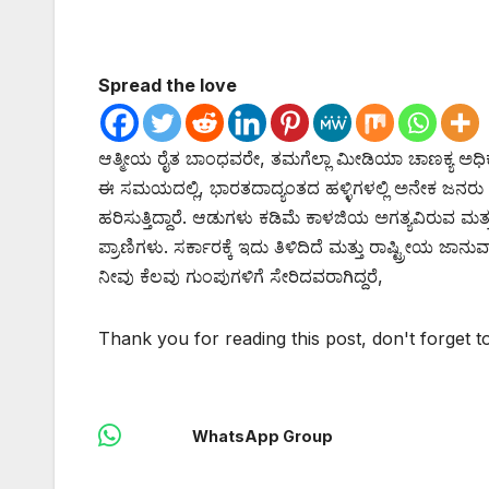
Spread the love
ಆತ್ಮೀಯ ರೈತ ಬಾಂಧವರೇ, ತಮಗೆಲ್ಲಾ ಮೀಡಿಯಾ ಚಾಣಕ್ಯ ಅಧಿಕೃತ ಜಾ
ಈ ಸಮಯದಲ್ಲಿ, ಭಾರತದಾದ್ಯಂತದ ಹಳ್ಳಿಗಳಲ್ಲಿ ಅನೇಕ ಜನರ
ಹರಿಸುತ್ತಿದ್ದಾರೆ. ಆಡುಗಳು ಕಡಿಮೆ ಕಾಳಜಿಯ ಅಗತ್ಯವಿರುವ ಮ
ಪ್ರಾಣಿಗಳು. ಸರ್ಕಾರಕ್ಕೆ ಇದು ತಿಳಿದಿದೆ ಮತ್ತು ರಾಷ್ಟ್ರೀಯ ಜ
ನೀವು ಕೆಲವು ಗುಂಪುಗಳಿಗೆ ಸೇರಿದವರಾಗಿದ್ದರೆ,
Thank you for reading this post, don't forget t
WhatsApp Group