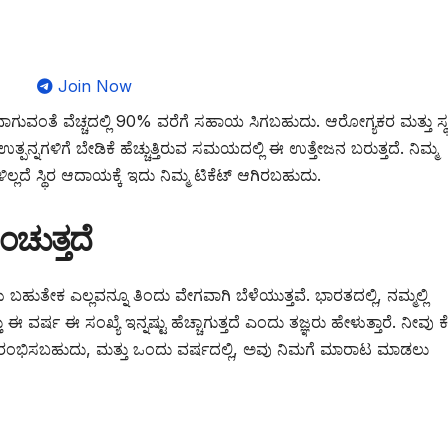
Join Now
ಗುವಂತೆ ವೆಚ್ಚದಲ್ಲಿ 90% ವರೆಗೆ ಸಹಾಯ ಸಿಗಬಹುದು. ಆರೋಗ್ಯಕರ ಮತ್ತು ಸ
ಪನ್ನಗಳಿಗೆ ಬೇಡಿಕೆ ಹೆಚ್ಚುತ್ತಿರುವ ಸಮಯದಲ್ಲಿ ಈ ಉತ್ತೇಜನ ಬರುತ್ತದೆ. ನಿಮ್ಮ
ಲ್ಲದೆ ಸ್ಥಿರ ಆದಾಯಕ್ಕೆ ಇದು ನಿಮ್ಮ ಟಿಕೆಟ್ ಆಗಿರಬಹುದು.
ಂಚುತ್ತದೆ
 ಬಹುತೇಕ ಎಲ್ಲವನ್ನೂ ತಿಂದು ವೇಗವಾಗಿ ಬೆಳೆಯುತ್ತವೆ. ಭಾರತದಲ್ಲಿ, ನಮ್ಮಲ್ಲಿ
ವರ್ಷ ಈ ಸಂಖ್ಯೆ ಇನ್ನಷ್ಟು ಹೆಚ್ಚಾಗುತ್ತದೆ ಎಂದು ತಜ್ಞರು ಹೇಳುತ್ತಾರೆ. ನೀವು
್ರಾರಂಭಿಸಬಹುದು, ಮತ್ತು ಒಂದು ವರ್ಷದಲ್ಲಿ, ಅವು ನಿಮಗೆ ಮಾರಾಟ ಮಾಡಲು