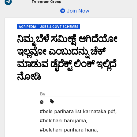
Telegram Group
Join Now
AGRIPEDIA
JOBS & GOVT SCHEMES
ನಿಮ್ಮ ಬೆಳೆ ಸಮೀಕ್ಷೆ ಆಗಿದೆಯೋ
ಇಲ್ಲವೋ ಎಂಬುದನ್ನು ಚೆಕ್
ಮಾಡುವ ಡೈರೆಕ್ಟ್ ಲಿಂಕ್ ಇಲ್ಲಿದೆ
ನೋಡಿ
By
#bele parihara list karnataka pdf
,
#belehani hani jama
,
#belehani parihara hana
,