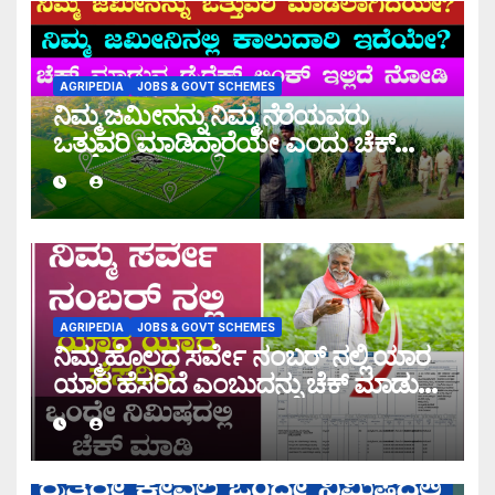
AGRIPEDIA
JOBS & GOVT SCHEMES
ನಿಮ್ಮ ಜಮೀನನ್ನು ನಿಮ್ಮ ನೆರೆಯವರು
ಒತ್ತುವರಿ ಮಾಡಿದ್ದಾರೆಯೇ ಎಂದು ಚೆಕ್
ಮಾಡುವ ಡೈರೆಕ್ಟ್ ಲಿಂಕ್ ಇಲ್ಲಿದೆ ನೋಡಿ!
AGRIPEDIA
JOBS & GOVT SCHEMES
ನಿಮ್ಮ ಹೊಲದ ಸರ್ವೇ ನಂಬರ್ ನಲ್ಲಿ ಯಾರ
ಯಾರ ಹೆಸರಿದೆ ಎಂಬುದನ್ನು ಚೆಕ್ ಮಾಡುವ
ಡೈರೆಕ್ಟ್ ಲಿಂಕ್ ಇಲ್ಲಿದೆ ನೋಡಿ!