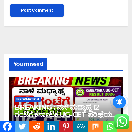
You missed
INFORMATION
BPL CARD CANCELLED
BREAKING : ನಾಳೆ ಮಧ್ಯಾಹ್ನ 12
ಗಂಟೆಗೆ ಕರ್ನಾಟಕ UG-CET ಪರೀಕ್ಷೆಯ
ಫಲಿತಾಂಶ ಪ್ರಕಟ |UG-CET Result
2026