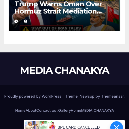
Trump Warns Oman Over
Hormuz Strait Mediation
With Iran
MEDIA CHANAKYA
Proudly powered by WordPress
|
Theme:
Newsup
by
Themeansar
.
Home
About
Contact us :
Gallery
Home
MEDIA CHANAKYA
Raita Nidhi Application Privacy Policy
BPL CARD CANCELLED