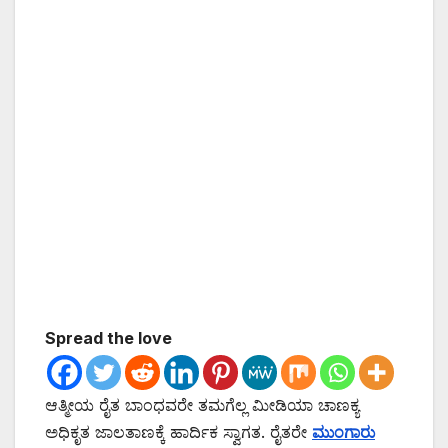
Spread the love
ಆತ್ಮೀಯ ರೈತ ಬಾಂಧವರೇ ತಮಗೆಲ್ಲ ಮೀಡಿಯಾ ಚಾಣಕ್ಯ
ಅಧಿಕೃತ ಜಾಲತಾಣಕ್ಕೆ ಹಾರ್ದಿಕ ಸ್ವಾಗತ. ರೈತರೇ
ಮುಂಗಾರು