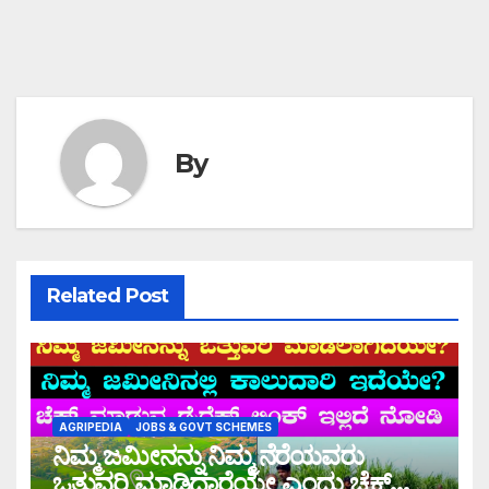
By
Related Post
AGRIPEDIA
JOBS & GOVT SCHEMES
ನಿಮ್ಮ ಜಮೀನನ್ನು ನಿಮ್ಮ ನೆರೆಯವರು
ಒತ್ತುವರಿ ಮಾಡಿದ್ದಾರೆಯೇ ಎಂದು ಚೆಕ್