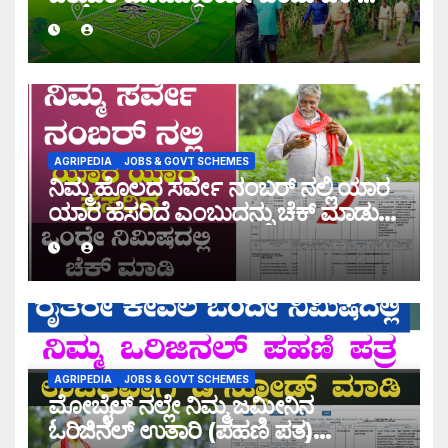
ಮಾಡುವ ಡೈರೆಕ್ಟ್ ಲಿಂಕ್ ಇಲ್ಲಿದೆ ನೋಡಿ!
AGRIPEDIA
JOBS & GOVT SCHEMES
ನಿಮ್ಮ ಹೊಲದ ಸರ್ವೇ ನಂಬರ್ ನಲ್ಲಿ ಯಾರ
ಯಾರ ಹೆಸರಿದೆ ಎಂಬುದನ್ನು ಚೆಕ್ ಮಾಡುವ
ಡೈರೆಕ್ಟ್ ಲಿಂಕ್ ಇಲ್ಲಿದೆ ನೋಡಿ!
AGRIPEDIA
JOBS & GOVT SCHEMES
ಮೋಬೈಲ್ ನಲ್ಲೇ ನಿಮ್ಮ ಜಮೀನಿನ
ಓರಿಜಿನಲ್ ಉತಾರಿ (ಪಹಣಿ ಪತ್ರ)