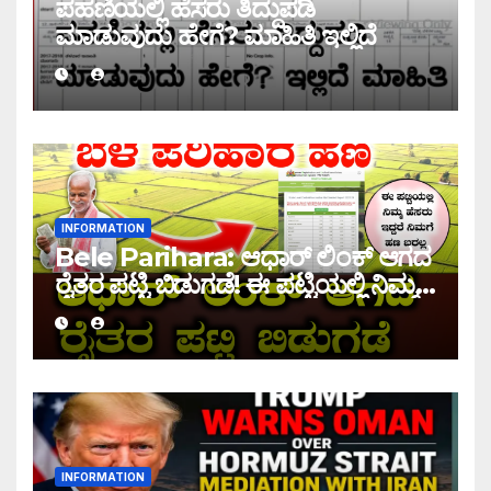
ಪಹಣಿಯಲ್ಲಿ ಹೆಸರು ತಿದ್ದುಪಡಿ
ಮಾಡುವುದು ಹೇಗೆ? ಮಾಹಿತಿ ಇಲ್ಲಿದೆ
INFORMATION
Bele Parihara: ಆಧಾರ್ ಲಿಂಕ್ ಆಗದ
ರೈತರ ಪಟ್ಟಿ ಬಿಡುಗಡೆ! ಈ ಪಟ್ಟಿಯಲ್ಲಿ ನಿಮ್ಮ
ಹೆಸರು ಇದ್ದರೆ ನಿಮಗೆ ಹಣ ಜಮಾ ಆಗಲ್ಲ !
INFORMATION