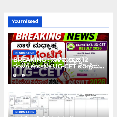
You missed
INFORMATION
BREAKING : ನಾಳೆ ಮಧ್ಯಾಹ್ನ 12
ಗಂಟೆಗೆ ಕರ್ನಾಟಕ UG-CET ಪರೀಕ್ಷೆಯ
ಫಲಿತಾಂಶ ಪ್ರಕಟ |UG-CET Result
2026
INFORMATION