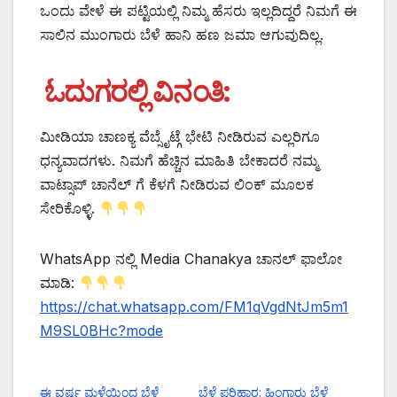
ಒಂದು ವೇಳೆ ಈ ಪಟ್ಟಿಯಲ್ಲಿ ನಿಮ್ಮ ಹೆಸರು ಇಲ್ಲದಿದ್ದರೆ ನಿಮಗೆ ಈ
ಸಾಲಿನ ಮುಂಗಾರು ಬೆಳೆ ಹಾನಿ ಹಣ ಜಮಾ ಆಗುವುದಿಲ್ಲ.
ಓದುಗರಲ್ಲಿ ವಿನಂತಿ:
ಮೀಡಿಯಾ ಚಾಣಕ್ಯ ವೆಬ್ಸೈಟ್ಗೆ ಭೇಟಿ ನೀಡಿರುವ ಎಲ್ಲರಿಗೂ
ಧನ್ಯವಾದಗಳು. ನಿಮಗೆ ಹೆಚ್ಚಿನ ಮಾಹಿತಿ ಬೇಕಾದರೆ ನಮ್ಮ
ವಾಟ್ಸಾಪ್ ಚಾನೆಲ್ ಗೆ ಕೆಳಗೆ ನೀಡಿರುವ ಲಿಂಕ್ ಮೂಲಕ
ಸೇರಿಕೊಳ್ಳಿ.
WhatsApp ನಲ್ಲಿ Media Chanakya ಚಾನಲ್ ಫಾಲೋ
ಮಾಡಿ:
https://chat.whatsapp.com/FM1qVgdNtJm5m1
M9SL0BHc?mode
ಈ ವರ್ಷ ಮಳೆಯಿಂದ ಬೆಳೆ
ಬೆಳೆ ಪರಿಹಾರ: ಹಿಂಗಾರು ಬೆಳೆ