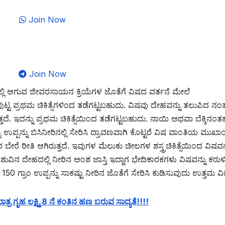
Join Now
Join Now
್ಲಿ ಆಗುವ ಜೀವರಸಾಯನ ಕ್ರಿಯೆಗಳ ಜೊತೆಗೆ ವಿಷದ ವರ್ತನೆ ಮೇಲೆ
ುಟ್ಟ ಪ್ರಥಮ ಚಿಕಿತ್ಸೆಗಳಿಂದ ತಡೆಗಟ್ಟಬಹುದು. ವಿಷವು ದೇಹವನ್ನು ತಲುಪಿದ ನಂ
ದೆ. ಇದನ್ನು ಪ್ರಥಮ ಚಿಕಿತ್ಸೆಯಿಂದ ತಡೆಗಟ್ಟಬಹುದು. ನಾಯಿ ಅಥವಾ ಬೆಕ್ಕಿನಂತ
್ಪನ್ನು ಬಿಸಿನೀರಿನಲ್ಲಿ ಸೇರಿಸಿ ದ್ರಾವಣವಾಗಿ ಕೊಟ್ಟರೆ ವಿಷ ವಾಂತಿಯ ಮುಖ
ರೆ ರೀತಿ ಆಗಿರುತ್ತದೆ. ಇವುಗಳ ಮೆಲುಕು ಚೀಲಗಳ ಶಸ್ತ್ರಚಿಕಿತ್ಸೆಯಿಂದ ವಿಷವನ್
ವಿನ ದೇಹದಲ್ಲಿ ನೀರಿನ ಅಂಶ ಜಾಸ್ತಿ ಇದ್ದಾಗ ಭೇದಿಕಾರಕಗಳು ವಿಷವನ್ನು ಕರುಳ
ಗ್ರಾಂ ಉಪ್ಪನ್ನು ಸಾಕಷ್ಟು ನೀರಿನ ಜೊತೆಗೆ ಸೇರಿಸಿ ಕುಡಿಸುವುದು ಉತ್ತಮ ವ
ಗೃಹ ಲಕ್ಷ್ಮಿ 8 ನೆ ಕಂತಿನ ಹಣ ಬರುವ ಸಾದ್ಯತೆ!!!!