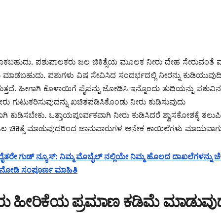
ಹಾಕಬಹುದು. ಪಶುಪಾಲಕರು ಜಲ ಚಿಕಿತ್ಸೆಯ ಮೂಲಕ ನೀರು ದೇಹ ಸೇರುವಂತೆ 
 ಮಾಡಬಹುದು. ಪಶುಗಳು ವಿಷ ಸೇವಿಸಿದ ಸಂದರ್ಭದಲ್ಲಿ ನೀರನ್ನು ಕುಡಿಯುವುದಿಲ
ತ್ತದೆ. ಹೀಗಾಗಿ ಕೊಳಾಯಿಗೆ ಪೈಪನ್ನು ಜೋಡಿಸಿ ಇನ್ನೊಂದು ತುದಿಯನ್ನು ಪಶುವಿನ
ೀರು ಗುಟುಕರಿಸುವುದನ್ನು ಖಚಿತಪಡಿಸಿಕೊಂಡು ನೀರು ಕುಡಿಸುವುದು
ಿ ಕುಡಿಸಬೇಕು. ಒತ್ತಾಯಪೂರ್ವಕವಾಗಿ ನೀರು ಕುಡಿಸಿದರೆ ಶ್ವಾಸಕೋಶಕ್ಕೆ ತಲುಪಿ
ರೀತಿ ಜಲ ಚಿಕಿತ್ಸೆ ಮಾಡುವುದರಿಂದ ಜಾನುವಾರುಗಳ ಅನೇಕ ಕಾಯಿಲೆಗಳು ಮಾಯವಾಗುತ
ರೈತರೇ ಗುಡ್ ನ್ಯೂಸ್: ನಿಮ್ಮ ಮೊಬೈಲ್ ನಲ್ಲಿಯೇ ನಿಮ್ಮ ಹೊಲದ ದಾಖಲೆಗಳನ್ನು ಚೆ
ೆ ನೋಡಿ ಸಂಪೂರ್ಣ ಮಾಹಿತಿ
ು ಹೀರಿಕೆಯ ಪ್ರಮಾಣ ಕಡಿಮೆ ಮಾಡುವು