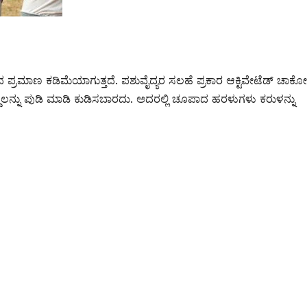
ಿಷದ ಪ್ರಮಾಣ ಕಡಿಮೆಯಾಗುತ್ತದೆ. ಪಶುವೈದ್ಯರ ಸಲಹೆ ಪ್ರಕಾರ ಆಕ್ಟಿವೇಟೆಡ್ ಚಾರ್
್ದಿಲನ್ನು ಪುಡಿ ಮಾಡಿ ಕುಡಿಸಬಾರದು. ಅದರಲ್ಲಿ ಚೂಪಾದ ಹರಳುಗಳು ಕರುಳನ್ನು