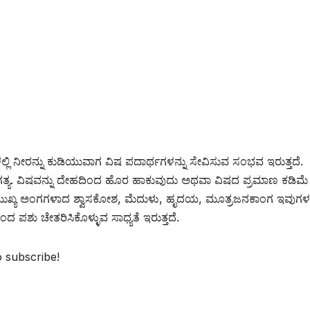
ಳಲ್ಲಿ ನೀರನ್ನು ಕುಡಿಯುವಾಗ ವಿಷ ಪದಾರ್ಥಗಳನ್ನು ಸೇವಿಸುವ ಸಂಭವ ಇರುತ್ತದೆ.
ಅತ್ಯಗತ್ಯ. ವಿಷವನ್ನು ದೇಹದಿಂದ ಹೊರ ಹಾಕುವುದು ಅಥವಾ ವಿಷದ ಪ್ರಮಾಣ ಕಡಿಮೆ
 ಮುಖ್ಯ ಅಂಗಗಳಾದ ಶ್ವಾಸಕೋಶ, ಮೆದುಳು, ಹೃದಯ, ಮೂತ್ರಜನಕಾಂಗ ಇವುಗಳ
ಪಶು ಚೇತರಿಸಿಕೊಳ್ಳುವ ಸಾಧ್ಯತೆ ಇರುತ್ತದೆ.
o subscribe!