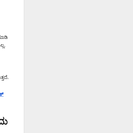
ಮಾಡಿ
್ಲ.
್ತದೆ.
ಕ್
ದು