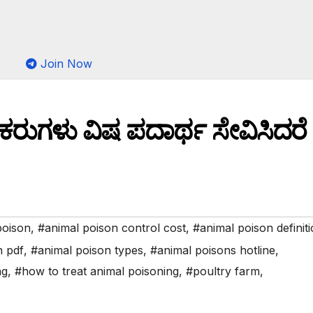
Join Now
-ಕರುಗಳು ವಿಷ ಪದಾರ್ಥ ಸೇವಿಸಿದರೆ
poison
,
#animal poison control cost
,
#animal poison definit
n pdf
,
#animal poison types
,
#animal poisons hotline
,
ng
,
#how to treat animal poisoning
,
#poultry farm
,