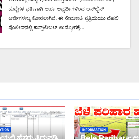
ಹುದ್ದೆಗಳ ಭರ್ತಿಗಾಗಿ ಅರ್ಹ ಅಭ್ಯರ್ಥಿಗಳಿಂದ ಆನ್‌ಲೈನ್
ಅರ್ಜಿಗಳನ್ನು ಕೋರಲಾಗಿದೆ. ಈ ನೇಮಕಾತಿ ಪ್ರಕ್ರಿಯೆಯು ದೆಹಲಿ
ಪೊಲೀಸ್‌ನಲ್ಲಿ ಕಾನ್ಸ್‌ಟೇಬಲ್ ಉದ್ಯೋಗಕ್ಕೆ…
ATION
INFORMATION
ಲ್ಲಿ ಹೆಸರು ತಿದ್ದುಪಡಿ
Bele Parihara: ಆ