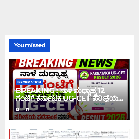
You missed
INFORMATION
BREAKING : ನಾಳೆ ಮಧ್ಯಾಹ್ನ 12
ಗಂಟೆಗೆ ಕರ್ನಾಟಕ UG-CET ಪರೀಕ್ಷೆಯ
ಫಲಿತಾಂಶ ಪ್ರಕಟ |UG-CET Result
2026