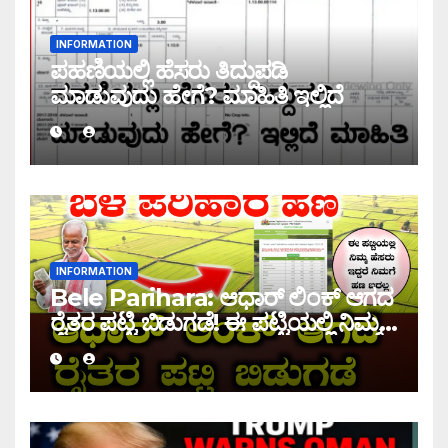
INFORMATION
ಪಹಣಿಯಲ್ಲಿ ಹೆಸರು ತಿದ್ದುಪಡಿ
ಮಾಡುವುದು ಹೇಗೆ? ಮಾಹಿತಿ ಇಲ್ಲಿದೆ
INFORMATION
Bele Parihara: ಆಧಾರ್ ಲಿಂಕ್ ಆಗದ
ರೈತರ ಪಟ್ಟಿ ಬಿಡುಗಡೆ! ಈ ಪಟ್ಟಿಯಲ್ಲಿ ನಿಮ್ಮ
ಹೆಸರು ಇದ್ದರೆ ನಿಮಗೆ ಹಣ ಜಮಾ ಆಗಲ್ಲ !