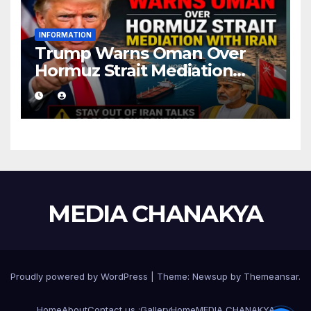
INFORMATION
Trump Warns Oman Over
Hormuz Strait Mediation
With Iran
MEDIA CHANAKYA
Proudly powered by WordPress
|
Theme:
Newsup
by
Themeansar
.
Home
About
Contact us :
Gallery
Home
MEDIA CHANAKYA