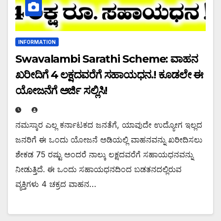
INFORMATION
Swavalambi Sarathi Scheme: ವಾಹನ
ಖರೀದಿಗೆ 4 ಲಕ್ಷದವರೆಗೆ ಸಹಾಯಧನ.! ಕೂಡಲೇ ಈ
ಯೋಜನೆಗೆ ಅರ್ಜಿ ಸಲ್ಲಿಸಿ!
ನಮಸ್ಕಾರ ಎಲ್ಲ ಕರ್ನಾಟಕದ ಜನತೆಗೆ, ಯಾವುದೇ ಉದ್ಯೋಗ ಇಲ್ಲದ
ಜನರಿಗೆ ಈ ಒಂದು ಯೋಜನೆ ಅಡಿಯಲ್ಲಿ ವಾಹನವನ್ನು ಖರೀದಿಸಲು
ಶೇಕಡ 75 ರಷ್ಟು ಅಂದರೆ ನಾಲ್ಕು ಲಕ್ಷದವರೆಗೆ ಸಹಾಯಧನವನ್ನು
ನೀಡುತ್ತಿದೆ. ಈ ಒಂದು ಸಹಾಯಧನದಿಂದ ಬಡತನದಲ್ಲಿರುವ
ವ್ಯಕ್ತಿಗಳು 4 ಚಕ್ರದ ವಾಹನ…