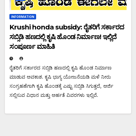
INFORMATION
Krushi honda subsidy: ರೈತರಿಗೆ ಸರ್ಕಾರದ
ಸಬ್ಸಿಡಿ ಹಣದಲ್ಲಿ ಕೃಷಿ ಹೊಂಡ ನಿರ್ಮಾಣ! ಇಲ್ಲಿದೆ
ಸಂಪೂರ್ಣ ಮಾಹಿತಿ
ರೈತರಿಗೆ ಸರ್ಕಾರದ ಸಬ್ಸಿಡಿ ಹಣದಲ್ಲಿ ಕೃಷಿ ಹೊಂಡ ನಿರ್ಮಾಣ
ಮಾಡುವ ಅವಕಾಶ. ಕೃಷಿ ಭಾಗ್ಯ ಯೋಜನೆಯಡಿ ಮಳೆ ನೀರು
ಸಂಗ್ರಹಣೆಗಾಗಿ ಕೃಷಿ ಹೊಂಡಕ್ಕೆ ಎಷ್ಟು ಸಬ್ಸಿಡಿ ಸಿಗುತ್ತದೆ, ಅರ್ಜಿ
ಸಲ್ಲಿಸುವ ವಿಧಾನ ಮತ್ತು ಅರ್ಹತೆ ವಿವರಗಳು ಇಲ್ಲಿವೆ.