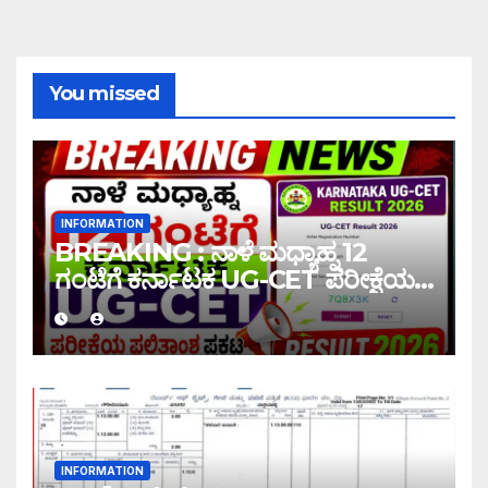
You missed
INFORMATION
BREAKING : ನಾಳೆ ಮಧ್ಯಾಹ್ನ 12
ಗಂಟೆಗೆ ಕರ್ನಾಟಕ UG-CET ಪರೀಕ್ಷೆಯ
ಫಲಿತಾಂಶ ಪ್ರಕಟ |UG-CET Result
2026
INFORMATION