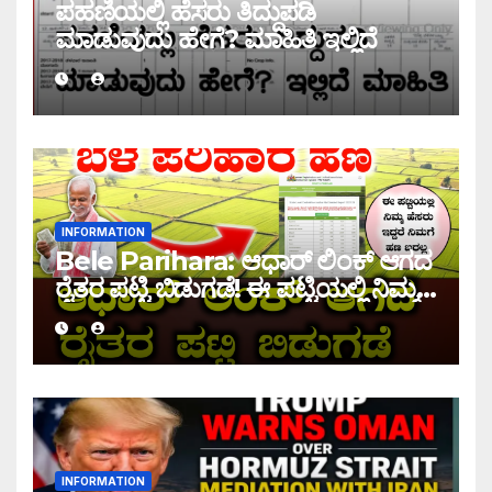
ಪಹಣಿಯಲ್ಲಿ ಹೆಸರು ತಿದ್ದುಪಡಿ
ಮಾಡುವುದು ಹೇಗೆ? ಮಾಹಿತಿ ಇಲ್ಲಿದೆ
INFORMATION
Bele Parihara: ಆಧಾರ್ ಲಿಂಕ್ ಆಗದ
ರೈತರ ಪಟ್ಟಿ ಬಿಡುಗಡೆ! ಈ ಪಟ್ಟಿಯಲ್ಲಿ ನಿಮ್ಮ
ಹೆಸರು ಇದ್ದರೆ ನಿಮಗೆ ಹಣ ಜಮಾ ಆಗಲ್ಲ !
INFORMATION