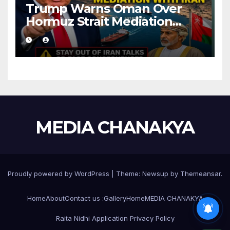
Trump Warns Oman Over
Hormuz Strait Mediation
With Iran
MEDIA CHANAKYA
Proudly powered by WordPress
|
Theme:
Newsup
by
Themeansar
.
Home
About
Contact us :
Gallery
Home
MEDIA CHANAKYA
Raita Nidhi Application Privacy Policy