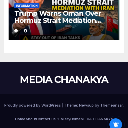
INFORMATION
Trump Warns Oman Over
Hormuz Strait Mediation
With Iran
MEDIA CHANAKYA
Proudly powered by WordPress
|
Theme:
Newsup
by
Themeansar
.
Home
About
Contact us :
Gallery
Home
MEDIA CHANAKYA