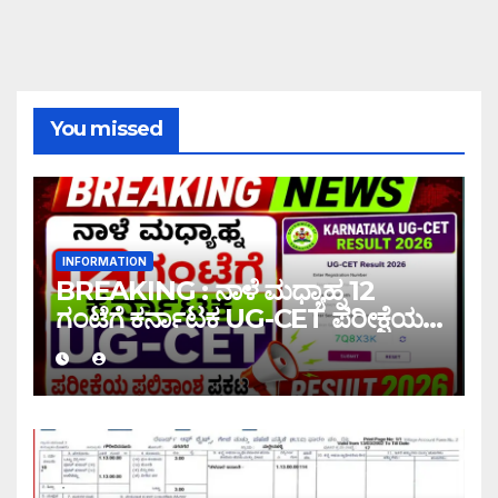
You missed
INFORMATION
BREAKING : ನಾಳೆ ಮಧ್ಯಾಹ್ನ 12
ಗಂಟೆಗೆ ಕರ್ನಾಟಕ UG-CET ಪರೀಕ್ಷೆಯ
ಫಲಿತಾಂಶ ಪ್ರಕಟ |UG-CET Result
2026