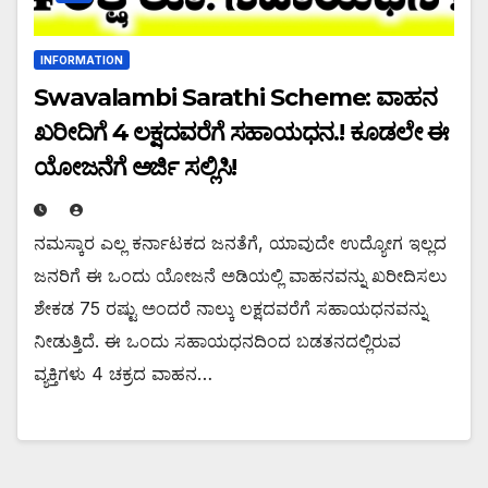
INFORMATION
Swavalambi Sarathi Scheme: ವಾಹನ
ಖರೀದಿಗೆ 4 ಲಕ್ಷದವರೆಗೆ ಸಹಾಯಧನ.! ಕೂಡಲೇ ಈ
ಯೋಜನೆಗೆ ಅರ್ಜಿ ಸಲ್ಲಿಸಿ!
ನಮಸ್ಕಾರ ಎಲ್ಲ ಕರ್ನಾಟಕದ ಜನತೆಗೆ, ಯಾವುದೇ ಉದ್ಯೋಗ ಇಲ್ಲದ
ಜನರಿಗೆ ಈ ಒಂದು ಯೋಜನೆ ಅಡಿಯಲ್ಲಿ ವಾಹನವನ್ನು ಖರೀದಿಸಲು
ಶೇಕಡ 75 ರಷ್ಟು ಅಂದರೆ ನಾಲ್ಕು ಲಕ್ಷದವರೆಗೆ ಸಹಾಯಧನವನ್ನು
ನೀಡುತ್ತಿದೆ. ಈ ಒಂದು ಸಹಾಯಧನದಿಂದ ಬಡತನದಲ್ಲಿರುವ
ವ್ಯಕ್ತಿಗಳು 4 ಚಕ್ರದ ವಾಹನ…