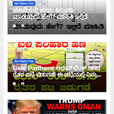
INFORMATION
ಪಹಣಿಯಲ್ಲಿ ಹೆಸರು ತಿದ್ದುಪಡಿ
ಮಾಡುವುದು ಹೇಗೆ? ಮಾಹಿತಿ ಇಲ್ಲಿದೆ
INFORMATION
Bele Parihara: ಆಧಾರ್ ಲಿಂಕ್ ಆಗದ
ರೈತರ ಪಟ್ಟಿ ಬಿಡುಗಡೆ! ಈ ಪಟ್ಟಿಯಲ್ಲಿ ನಿಮ್ಮ
ಹೆಸರು ಇದ್ದರೆ ನಿಮಗೆ ಹಣ ಜಮಾ ಆಗಲ್ಲ !