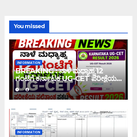
You missed
INFORMATION
BREAKING : ನಾಳೆ ಮಧ್ಯಾಹ್ನ 12
ಗಂಟೆಗೆ ಕರ್ನಾಟಕ UG-CET ಪರೀಕ್ಷೆಯ
ಫಲಿತಾಂಶ ಪ್ರಕಟ |UG-CET Result
2026
INFORMATION