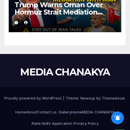
Trump Warns Oman Over
Hormuz Strait Mediation
With Iran
MEDIA CHANAKYA
Proudly powered by WordPress
|
Theme:
Newsup
by
Themeansar
.
Home
About
Contact us :
Gallery
Home
MEDIA CHANAKYA
Raita Nidhi Application Privacy Policy