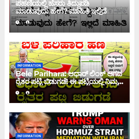
ಪಹಣಿಯಲ್ಲಿ ಹೆಸರು ತಿದ್ದುಪಡಿ
ಮಾಡುವುದು ಹೇಗೆ? ಮಾಹಿತಿ ಇಲ್ಲಿದೆ
INFORMATION
Bele Parihara: ಆಧಾರ್ ಲಿಂಕ್ ಆಗದ
ರೈತರ ಪಟ್ಟಿ ಬಿಡುಗಡೆ! ಈ ಪಟ್ಟಿಯಲ್ಲಿ ನಿಮ್ಮ
ಹೆಸರು ಇದ್ದರೆ ನಿಮಗೆ ಹಣ ಜಮಾ ಆಗಲ್ಲ !
INFORMATION