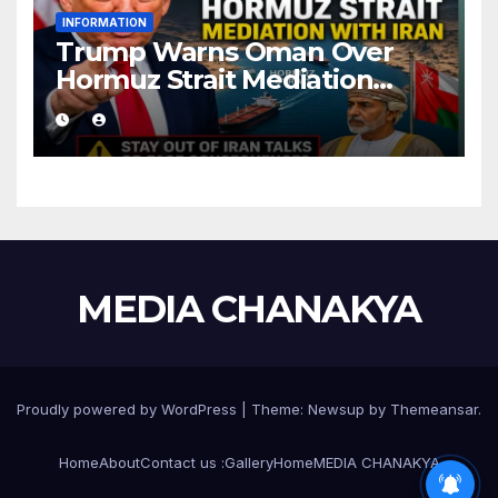
INFORMATION
Trump Warns Oman Over
Hormuz Strait Mediation
With Iran
MEDIA CHANAKYA
Proudly powered by WordPress
|
Theme:
Newsup
by
Themeansar
.
Home
About
Contact us :
Gallery
Home
MEDIA CHANAKYA