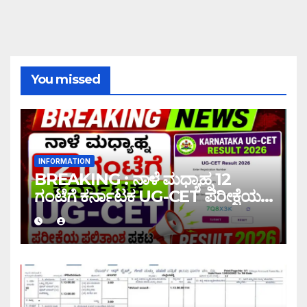
You missed
INFORMATION
BREAKING : ನಾಳೆ ಮಧ್ಯಾಹ್ನ 12
ಗಂಟೆಗೆ ಕರ್ನಾಟಕ UG-CET ಪರೀಕ್ಷೆಯ
ಫಲಿತಾಂಶ ಪ್ರಕಟ |UG-CET Result
2026