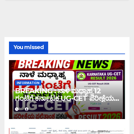
You missed
INFORMATION
BREAKING : ನಾಳೆ ಮಧ್ಯಾಹ್ನ 12
ಗಂಟೆಗೆ ಕರ್ನಾಟಕ UG-CET ಪರೀಕ್ಷೆಯ
ಫಲಿತಾಂಶ ಪ್ರಕಟ |UG-CET Result
2026