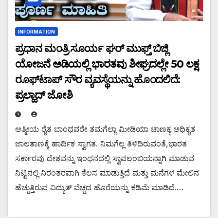
INFORMATION
ಪ್ರಧಾನ ಮಂತ್ರಿ ಸೂರ್ಯ ಘರ್ ಮುಫ್ತ್ ಬಿಜ್ಲಿ
ಯೋಜನೆ ಅಡಿಯಲ್ಲಿ ಭಾರತವು ಶೀಘ್ರದಲ್ಲೇ 50 ಲಕ್ಷ
ರೂಫ್‌ಟಾಪ್ ಸೌರ ವ್ಯವಸ್ಥೆಯನ್ನು ಹೊಂದಲಿದೆ:
ಪ್ರಲ್ಹಾದ್ ಜೋಶಿ
ಆತ್ಮೀಯ ರೈತ ಬಾಂಧವರೇ ತಮಗೆಲ್ಲಾ ಮೀಡಿಯಾ ಚಾಣಕ್ಯ ಅಧಿಕೃತ
ಜಾಲತಾಣಕ್ಕೆ ಹಾರ್ದಿಕ ಸ್ವಾಗತ. ನಿಮಗೆಲ್ಲ ತಿಳಿದಿರುವಂತೆ,ಭಾರತ
ಸರ್ಕಾರವು ದೇಶವನ್ನು ಇಂಧನದಲ್ಲಿ ಸ್ವಾವಲಂಬಿಯನ್ನಾಗಿ ಮಾಡುವ
ನಿಟ್ಟಿನಲ್ಲಿ ನಿರಂತರವಾಗಿ ಕೆಲಸ ಮಾಡುತ್ತಿದೆ ಮತ್ತು ಮನೆಗಳ ಮೇಲಿನ
ಹೆಚ್ಚುತ್ತಿರುವ ವಿದ್ಯುತ್ ವೆಚ್ಚದ ಹೊರೆಯನ್ನು ಕಡಿಮೆ ಮಾಡಿದೆ.…