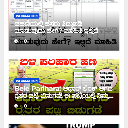
INFORMATION
ಪಹಣಿಯಲ್ಲಿ ಹೆಸರು ತಿದ್ದುಪಡಿ
ಮಾಡುವುದು ಹೇಗೆ? ಮಾಹಿತಿ ಇಲ್ಲಿದೆ
INFORMATION
Bele Parihara: ಆಧಾರ್ ಲಿಂಕ್ ಆಗದ
ರೈತರ ಪಟ್ಟಿ ಬಿಡುಗಡೆ! ಈ ಪಟ್ಟಿಯಲ್ಲಿ ನಿಮ್ಮ
ಹೆಸರು ಇದ್ದರೆ ನಿಮಗೆ ಹಣ ಜಮಾ ಆಗಲ್ಲ !