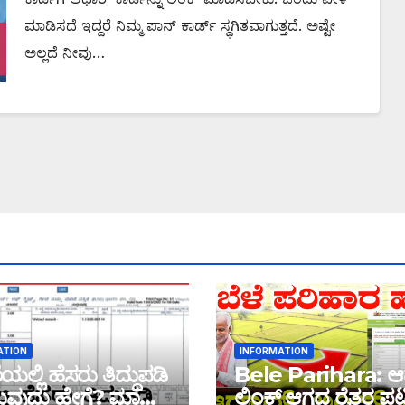
ಮಾಡಿಸದೆ ಇದ್ದರೆ ನಿಮ್ಮ ಪಾನ್ ಕಾರ್ಡ್ ಸ್ಥಗಿತವಾಗುತ್ತದೆ. ಅಷ್ಟೇ
ಅಲ್ಲದೆ ನೀವು…
ATION
INFORMATION
ಲ್ಲಿ ಹೆಸರು ತಿದ್ದುಪಡಿ
Bele Parihara: ಆ
ವುದು ಹೇಗೆ? ಮಾಹಿತಿ
ಲಿಂಕ್ ಆಗದ ರೈತರ ಪಟ್ಟ