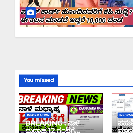
You missed
INFORMATION
INFORM
BREAKING : ನಾಳೆ
ಪಹಣಿಯ
ಮಧ್ಯಾಹ್ನ 12 ಗಂಟೆಗೆ
ಮಾಡು