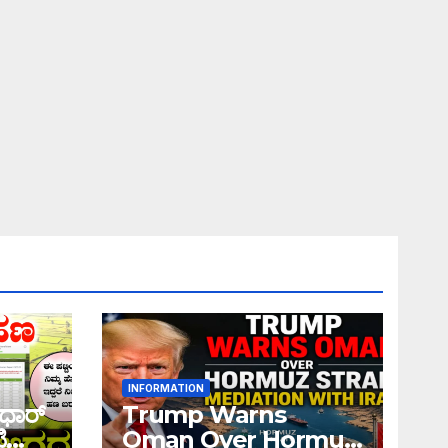
INFORMATION
ಧಾರ್
Trump Warns
ಿ
Oman Over Hormuz