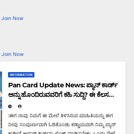
Join Now
Join Now
INFORMATION
Pan Card Update News: ಪ್ಯಾನ್ ಕಾರ್ಡ್
ಅನ್ನು ಹೊಂದಿರುವವರಿಗೆ ಕಹಿ ಸುದ್ದಿ? ಈ ಕೆಲಸ
ಮಾಡದೆ ಇದ್ದರೆ 10,000 ದವರೆಗೆ ದಂಡ!
:ಈಗ ನಾವು ನಿಮಗೆ ಈ ಮೇಲೆ ತಿಳಿಸಿರುವ ಮಾಹಿತಿಯನ್ನು ಈಗ
ನೀವು ಸಂಪೂರ್ಣವಾಗಿ ಓದಿಕೊಂಡು ಕಡ್ಡಾಯವಾಗಿ ನಿಮ್ಮ ಪ್ಯಾನ್
ಕಾರ್ಡಿಗೆ ಆಧಾರ್ ಕಾರ್ಡನ್ನು ಲಿಂಕ್ ಮಾಡಿಸಬೇಕು. ಒಂದು ವೇಳೆ