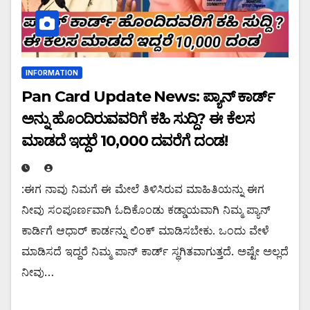
INFORMATION
Pan Card Update News: ಪ್ಯಾನ್ ಕಾರ್ಡ್
ಅನ್ನು ಹೊಂದಿರುವವರಿಗೆ ಕಹಿ ಸುದ್ದಿ? ಈ ಕೆಲಸ
ಮಾಡದೆ ಇದ್ದರೆ 10,000 ದವರೆಗೆ ದಂಡ!
:ಈಗ ನಾವು ನಿಮಗೆ ಈ ಮೇಲೆ ತಿಳಿಸಿರುವ ಮಾಹಿತಿಯನ್ನು ಈಗ
ನೀವು ಸಂಪೂರ್ಣವಾಗಿ ಓದಿಕೊಂಡು ಕಡ್ಡಾಯವಾಗಿ ನಿಮ್ಮ ಪ್ಯಾನ್
ಕಾರ್ಡಿಗೆ ಆಧಾರ್ ಕಾರ್ಡನ್ನು ಲಿಂಕ್ ಮಾಡಿಸಬೇಕು. ಒಂದು ವೇಳೆ
ಮಾಡಿಸದೆ ಇದ್ದರೆ ನಿಮ್ಮ ಪಾನ್ ಕಾರ್ಡ್ ಸ್ಥಗಿತವಾಗುತ್ತದೆ. ಅಷ್ಟೇ ಅಲ್ಲದೆ
ನೀವು…