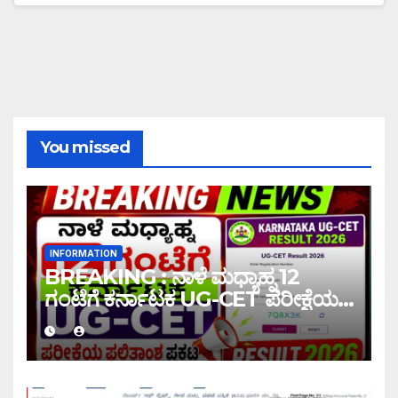
You missed
INFORMATION
BREAKING : ನಾಳೆ ಮಧ್ಯಾಹ್ನ 12
ಗಂಟೆಗೆ ಕರ್ನಾಟಕ UG-CET ಪರೀಕ್ಷೆಯ
ಫಲಿತಾಂಶ ಪ್ರಕಟ |UG-CET Result
2026