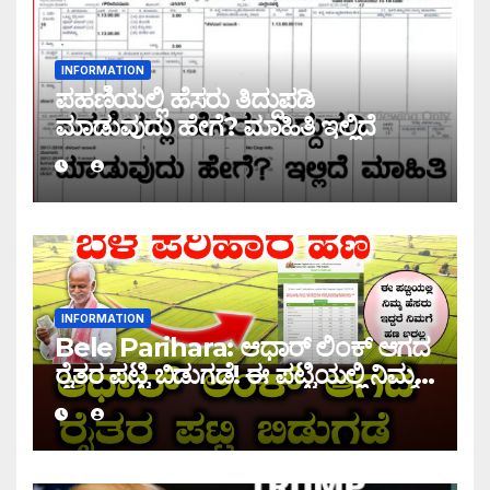
INFORMATION
ಪಹಣಿಯಲ್ಲಿ ಹೆಸರು ತಿದ್ದುಪಡಿ
ಮಾಡುವುದು ಹೇಗೆ? ಮಾಹಿತಿ ಇಲ್ಲಿದೆ
INFORMATION
Bele Parihara: ಆಧಾರ್ ಲಿಂಕ್ ಆಗದ
ರೈತರ ಪಟ್ಟಿ ಬಿಡುಗಡೆ! ಈ ಪಟ್ಟಿಯಲ್ಲಿ ನಿಮ್ಮ
ಹೆಸರು ಇದ್ದರೆ ನಿಮಗೆ ಹಣ ಜಮಾ ಆಗಲ್ಲ !