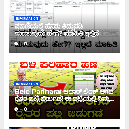
INFORMATION
ಪಹಣಿಯಲ್ಲಿ ಹೆಸರು ತಿದ್ದುಪಡಿ
ಮಾಡುವುದು ಹೇಗೆ? ಮಾಹಿತಿ ಇಲ್ಲಿದೆ
INFORMATION
Bele Parihara: ಆಧಾರ್ ಲಿಂಕ್ ಆಗದ
ರೈತರ ಪಟ್ಟಿ ಬಿಡುಗಡೆ! ಈ ಪಟ್ಟಿಯಲ್ಲಿ ನಿಮ್ಮ
ಹೆಸರು ಇದ್ದರೆ ನಿಮಗೆ ಹಣ ಜಮಾ ಆಗಲ್ಲ !