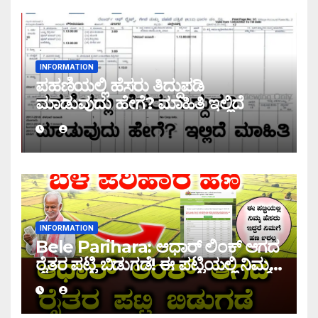
INFORMATION
ಪಹಣಿಯಲ್ಲಿ ಹೆಸರು ತಿದ್ದುಪಡಿ
ಮಾಡುವುದು ಹೇಗೆ? ಮಾಹಿತಿ ಇಲ್ಲಿದೆ
INFORMATION
Bele Parihara: ಆಧಾರ್ ಲಿಂಕ್ ಆಗದ
ರೈತರ ಪಟ್ಟಿ ಬಿಡುಗಡೆ! ಈ ಪಟ್ಟಿಯಲ್ಲಿ ನಿಮ್ಮ
ಹೆಸರು ಇದ್ದರೆ ನಿಮಗೆ ಹಣ ಜಮಾ ಆಗಲ್ಲ !