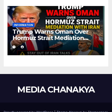
INFORMATION
Trump Warns Oman Over
Hormuz Strait Mediation
With Iran
MEDIA CHANAKYA
Proudly powered by WordPress
|
Theme:
Newsup
by
Themeansar
.