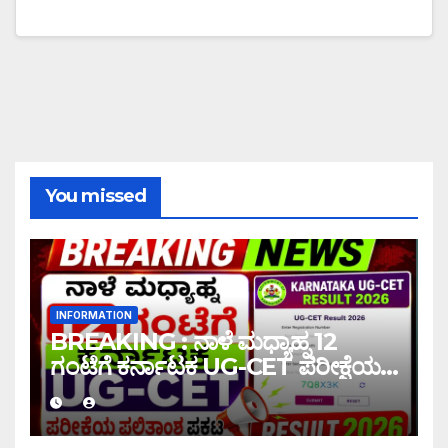
You missed
INFORMATION
BREAKING : ನಾಳೆ ಮಧ್ಯಾಹ್ನ 12
ಗಂಟೆಗೆ ಕರ್ನಾಟಕ UG-CET ಪರೀಕ್ಷೆಯ
ಫಲಿತಾಂಶ ಪ್ರಕಟ |UG-CET Result
2026