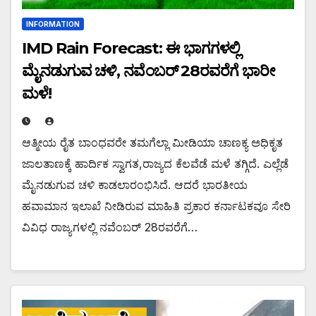
INFORMATION
IMD Rain Forecast: ಈ ಭಾಗಗಳಲ್ಲಿ
ಮೈನಡುಗುವ ಚಳಿ, ನವೆಂಬರ್‌ 28ರವರೆಗೆ ಭಾರೀ
ಮಳೆ!
ಆತ್ಮೀಯ ರೈತ ಬಾಂಧವರೇ ತಮಗೆಲ್ಲಾ ಮೀಡಿಯಾ ಚಾಣಕ್ಯ ಅಧಿಕೃತ
ಜಾಲತಾಣಕ್ಕೆ ಹಾರ್ದಿಕ ಸ್ವಾಗತ,ರಾಜ್ಯದ ಕೆಲವೆಡೆ ಮಳೆ ತಗ್ಗಿದೆ. ಎಲ್ಲೆಡೆ
ಮೈನಡುಗುವ ಚಳಿ ಕಾಡಲಾರಂಭಿಸಿದೆ. ಆದರೆ ಭಾರತೀಯ
ಹವಾಮಾನ ಇಲಾಖೆ ನೀಡಿರುವ ಮಾಹಿತಿ ಪ್ರಕಾರ ಕರ್ನಾಟಕವೂ ಸೇರಿ
ವಿವಿಧ ರಾಜ್ಯಗಳಲ್ಲಿ ನವೆಂಬರ್‌ 28ರವರೆಗೆ…