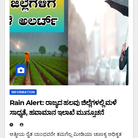
INFORMATION
Rain Alert: ರಾಜ್ಯದ ಹಲವು ಜಿಲ್ಲೆಗಳಲ್ಲಿ ಮಳೆ
ಸಾಧ್ಯತೆ, ಹವಾಮಾನ ಇಲಾಖೆ ಮುನ್ಸೂಚನೆ
ಆತ್ಮೀಯ ರೈತ ಬಾಂಧವರೇ ತಮಗೆಲ್ಲ ಮೀಡಿಯಾ ಚಾಣಕ್ಯ ಅಧಿಕೃತ