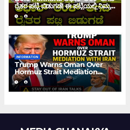
ರೈತರ ಪಟ್ಟಿ ಬಿಡುಗಡೆ! ಈ ಪಟ್ಟಿಯಲ್ಲಿ ನಿಮ್ಮ
ಹೆಸರು ಇದ್ದರೆ ನಿಮಗೆ ಹಣ ಜಮಾ ಆಗಲ್ಲ !
INFORMATION
Trump Warns Oman Over
Hormuz Strait Mediation
With Iran