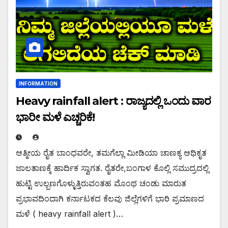
INFORMATION
Heavy rainfall alert : ರಾಜ್ಯದಲ್ಲಿ ಒಂದು ವಾರ
ಭಾರೀ ಮಳೆ ಎಚ್ಚರಿಕೆ!
ಆತ್ಮೀಯ ರೈತ ಬಾಂಧವರೇ, ತಮಗೆಲ್ಲಾ ಮೀಡಿಯಾ ಚಾಣಕ್ಯ ಆಧಿಕೃತ
ಜಾಲತಾಣಕ್ಕೆ ಹಾರ್ದಿಕ ಸ್ವಾಗತ. ರೈತರೇ,ಬಂಗಾಳ ಕೊಲ್ಲಿ ಸಮುದ್ರದಲ್ಲಿ
ಹುಟ್ಟಿ ಉಲ್ಬಣಗೊಳ್ಳುತ್ತಿರುವಂತಹ ಮೊಂಥ ಚಂಡು ಮಾರುತ
ಪ್ರಭಾವದಿಂದಾಗಿ ಕರ್ನಾಟಕದ ಕೆಲವು ಜಿಲ್ಲೆಗಳಿಗೆ ಭಾರಿ ಪ್ರಮಾಣದ
ಮಳೆ ( heavy rainfall alert )…