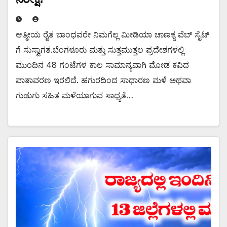
ಆತ್ಮೀಯ ರೈತ ಬಾಂಧವರೇ ನಿಮಗೆಲ್ಲ ಮೀಡಿಯಾ ಚಾಣಕ್ಯ ವೆಬ್ ಸೈಟ್
ಗೆ ಸುಸ್ವಾಗತ.ಬೆಂಗಳೂರು ಮತ್ತು ಸುತ್ತಮುತ್ತಲ ಪ್ರದೇಶಗಳಲ್ಲಿ
ಮುಂದಿನ 48 ಗಂಟೆಗಳ ಕಾಲ ಸಾಮಾನ್ಯವಾಗಿ ಮೋಡ ಕವಿದ
ವಾತಾವರಣ ಇರಲಿದೆ. ಹಗುರದಿಂದ ಸಾಧಾರಣ ಮಳೆ ಅಥವಾ
ಗುಡುಗು ಸಹಿತ ಮಳೆಯಾಗುವ ಸಾಧ್ಯತೆ…