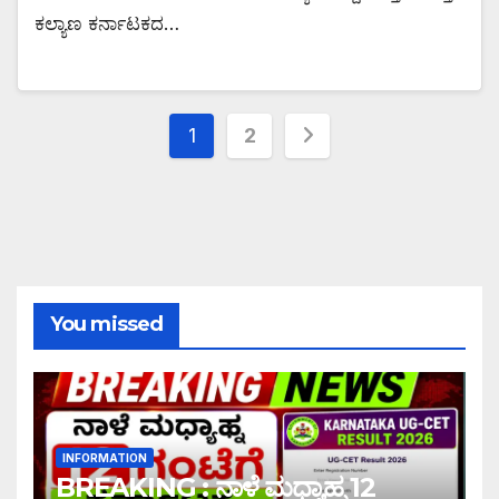
ಕಲ್ಯಾಣ ಕರ್ನಾಟಕದ…
1
2
You missed
INFORMATION
BREAKING : ನಾಳೆ ಮಧ್ಯಾಹ್ನ 12