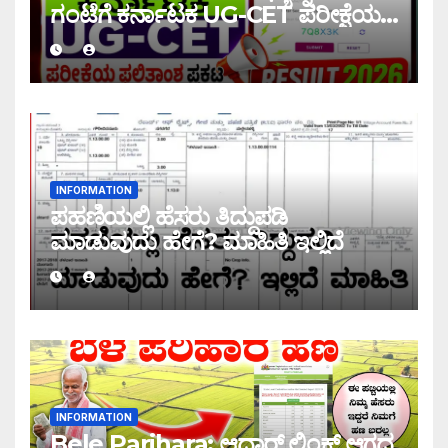
ಗಂಟೆಗೆ ಕರ್ನಾಟಕ UG-CET ಪರೀಕ್ಷೆಯ
ಫಲಿತಾಂಶ ಪ್ರಕಟ |UG-CET Result
2026
INFORMATION
ಪಹಣಿಯಲ್ಲಿ ಹೆಸರು ತಿದ್ದುಪಡಿ
ಮಾಡುವುದು ಹೇಗೆ? ಮಾಹಿತಿ ಇಲ್ಲಿದೆ
INFORMATION
Bele Parihara: ಆಧಾರ್ ಲಿಂಕ್ ಆಗದ