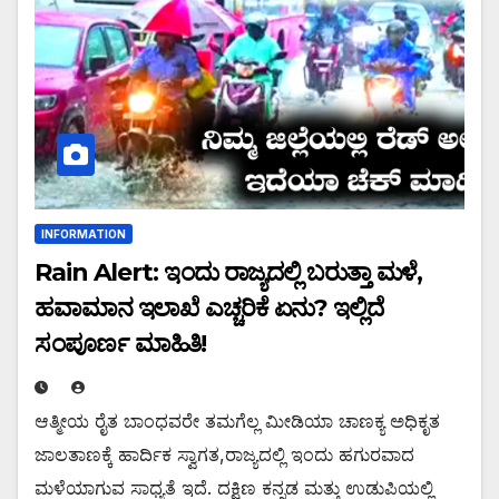
INFORMATION
Rain Alert: ಇಂದು ರಾಜ್ಯದಲ್ಲಿ ಬರುತ್ತಾ ಮಳೆ,
ಹವಾಮಾನ ಇಲಾಖೆ ಎಚ್ಚರಿಕೆ ಏನು? ಇಲ್ಲಿದೆ
ಸಂಪೂರ್ಣ ಮಾಹಿತಿ!
ಆತ್ಮೀಯ ರೈತ ಬಾಂಧವರೇ ತಮಗೆಲ್ಲ ಮೀಡಿಯಾ ಚಾಣಕ್ಯ ಅಧಿಕೃತ
ಜಾಲತಾಣಕ್ಕೆ ಹಾರ್ದಿಕ ಸ್ವಾಗತ,ರಾಜ್ಯದಲ್ಲಿ ಇಂದು ಹಗುರವಾದ
ಮಳೆಯಾಗುವ ಸಾಧ್ಯತೆ ಇದೆ. ದಕ್ಷಿಣ ಕನ್ನಡ ಮತ್ತು ಉಡುಪಿಯಲ್ಲಿ