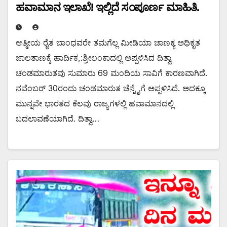
ಹವಾಮಾನ ಇಲಾಖೆ! ಇಲ್ಲಿದೆ ಸಂಪೂರ್ಣ ಮಾಹಿತಿ.
ಆತ್ಮೀಯ ರೈತ ಬಾಂಧವರೇ ತಮಗೆಲ್ಲ ಮೀಡಿಯಾ ಚಾಣಕ್ಯ ಅಧಿಕೃತ
ಜಾಲತಾಣಕ್ಕೆ ಹಾರ್ದಿಕ,:ಶ್ರೀಲಂಕಾದಲ್ಲಿ ಅಪ್ಪಳಿಸಿದ ದಿತ್ವಾ
ಚಂಡಮಾರುತವು ಸುಮಾರು 69 ಮಂದಿಯ ಸಾವಿಗೆ ಕಾರಣವಾಗಿದೆ.
ನವೆಂಬರ್ 30ರಂದು ಚಂಡಮಾರುತ ಚೆನ್ನೈಗೆ ಅಪ್ಪಳಿಸಿದೆ. ಅದಕ್ಕೂ
ಮುನ್ನವೇ ಭಾರತದ ಕೆಲವು ರಾಜ್ಯಗಳಲ್ಲಿ ಹವಾಮಾನದಲ್ಲಿ
ಬದಲಾವಣೆಯಾಗಿದೆ. ದಿತ್ವಾ…