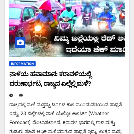
INFORMATION
ನಾಳೆಯ ಹವಾಮಾನ: ಕರಾವಳಿಯಲ್ಲಿ
ವರುಣಾರ್ಭಟ, ರಾಜ್ಯದ ಎಲ್ಲೆಲ್ಲಿ ಮಳೆ?
ರಾಜ್ಯದಲ್ಲಿ ಮಳೆ ಮತ್ತಷ್ಟು ದಿನಗಳ ಕಾಲ ಮುಂದುವರಿಯುವ ಸಾಧ್ಯತೆ
ಇದ್ದು, 23 ಜಿಲ್ಲೆಗಳಲ್ಲಿ ನಾಳೆ ಯೆಲ್ಲೋ ಅಲರ್ಟ್ (Weather
Forecast) ಘೋಷಿಸಲಾಗಿದೆ. ಕರಾವಳಿ ಭಾಗದಲ್ಲಿ ಗಾಳಿ ಮತ್ತು
ಗುಡುಗು ಸಹಿತ ಅಧಿಕ ಮಳೆಯಾಗುವ ಸಾಧ್ಯತೆ ಇದ್ದು, ಉತ್ತರ ಮತ್ತು