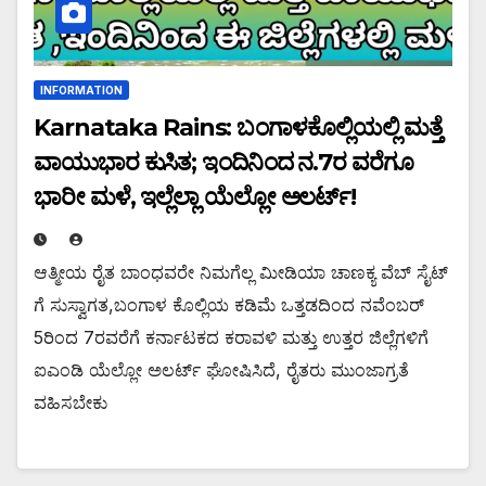
INFORMATION
Karnataka Rains: ಬಂಗಾಳಕೊಲ್ಲಿಯಲ್ಲಿ ಮತ್ತೆ
ವಾಯುಭಾರ ಕುಸಿತ; ಇಂದಿನಿಂದ ನ.7ರ ವರೆಗೂ
ಭಾರೀ ಮಳೆ, ಇಲ್ಲೆಲ್ಲಾ ಯೆಲ್ಲೋ ಅಲರ್ಟ್!
ಆತ್ಮೀಯ ರೈತ ಬಾಂಧವರೇ ನಿಮಗೆಲ್ಲ ಮೀಡಿಯಾ ಚಾಣಕ್ಯ ವೆಬ್ ಸೈಟ್
ಗೆ ಸುಸ್ವಾಗತ,ಬಂಗಾಳ ಕೊಲ್ಲಿಯ ಕಡಿಮೆ ಒತ್ತಡದಿಂದ ನವೆಂಬರ್
5ರಿಂದ 7ರವರೆಗೆ ಕರ್ನಾಟಕದ ಕರಾವಳಿ ಮತ್ತು ಉತ್ತರ ಜಿಲ್ಲೆಗಳಿಗೆ
ಐಎಂಡಿ ಯೆಲ್ಲೋ ಅಲರ್ಟ್ ಘೋಷಿಸಿದೆ, ರೈತರು ಮುಂಜಾಗ್ರತೆ
ವಹಿಸಬೇಕು