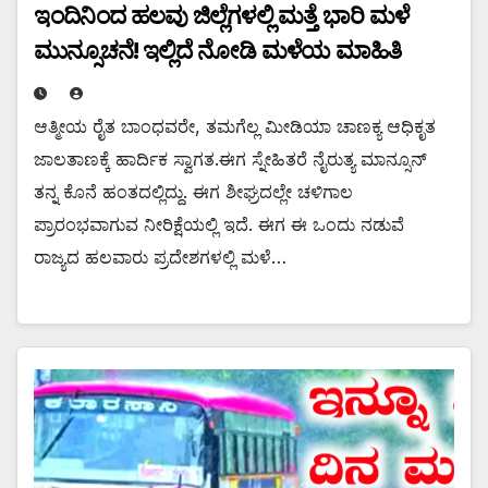
ಇಂದಿನಿಂದ ಹಲವು ಜಿಲ್ಲೆಗಳಲ್ಲಿ ಮತ್ತೆ ಭಾರಿ ಮಳೆ
ಮುನ್ಸೂಚನೆ! ಇಲ್ಲಿದೆ ನೋಡಿ ಮಳೆಯ ಮಾಹಿತಿ
ಆತ್ಮೀಯ ರೈತ ಬಾಂಧವರೇ, ತಮಗೆಲ್ಲ ಮೀಡಿಯಾ ಚಾಣಕ್ಯ ಆಧಿಕೃತ
ಜಾಲತಾಣಕ್ಕೆ ಹಾರ್ದಿಕ ಸ್ವಾಗತ.ಈಗ ಸ್ನೇಹಿತರೆ ನೈರುತ್ಯ ಮಾನ್ಸೂನ್
ತನ್ನ ಕೊನೆ ಹಂತದಲ್ಲಿದ್ದು. ಈಗ ಶೀಘ್ರದಲ್ಲೇ ಚಳಿಗಾಲ
ಪ್ರಾರಂಭವಾಗುವ ನೀರಿಕ್ಷೆಯಲ್ಲಿ ಇದೆ. ಈಗ ಈ ಒಂದು ನಡುವೆ
ರಾಜ್ಯದ ಹಲವಾರು ಪ್ರದೇಶಗಳಲ್ಲಿ ಮಳೆ…