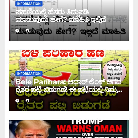
INFORMATION
ಪಹಣಿಯಲ್ಲಿ ಹೆಸರು ತಿದ್ದುಪಡಿ
ಮಾಡುವುದು ಹೇಗೆ? ಮಾಹಿತಿ ಇಲ್ಲಿದೆ
INFORMATION
Bele Parihara: ಆಧಾರ್ ಲಿಂಕ್ ಆಗದ
ರೈತರ ಪಟ್ಟಿ ಬಿಡುಗಡೆ! ಈ ಪಟ್ಟಿಯಲ್ಲಿ ನಿಮ್ಮ
ಹೆಸರು ಇದ್ದರೆ ನಿಮಗೆ ಹಣ ಜಮಾ ಆಗಲ್ಲ !