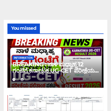
You missed
INFORMATION
BREAKING : ನಾಳೆ ಮಧ್ಯಾಹ್ನ 12
ಗಂಟೆಗೆ ಕರ್ನಾಟಕ UG-CET ಪರೀಕ್ಷೆಯ
ಫಲಿತಾಂಶ ಪ್ರಕಟ |UG-CET Result
2026