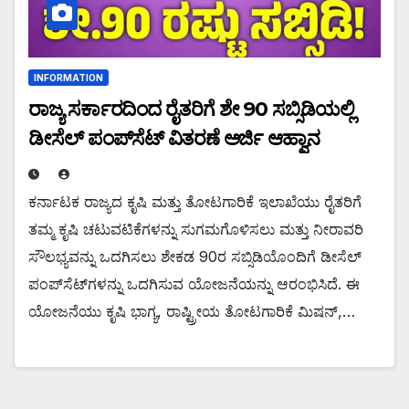
INFORMATION
ರಾಜ್ಯ ಸರ್ಕಾರದಿಂದ ರೈತರಿಗೆ ಶೇ 90 ಸಬ್ಸಿಡಿಯಲ್ಲಿ
ಡೀಸೆಲ್ ಪಂಪ್‌ಸೆಟ್ ವಿತರಣೆ ಅರ್ಜಿ ಆಹ್ವಾನ
ಕರ್ನಾಟಕ ರಾಜ್ಯದ ಕೃಷಿ ಮತ್ತು ತೋಟಗಾರಿಕೆ ಇಲಾಖೆಯು ರೈತರಿಗೆ
ತಮ್ಮ ಕೃಷಿ ಚಟುವಟಿಕೆಗಳನ್ನು ಸುಗಮಗೊಳಿಸಲು ಮತ್ತು ನೀರಾವರಿ
ಸೌಲಭ್ಯವನ್ನು ಒದಗಿಸಲು ಶೇಕಡ 90ರ ಸಬ್ಸಿಡಿಯೊಂದಿಗೆ ಡೀಸೆಲ್
ಪಂಪ್‌ಸೆಟ್‌ಗಳನ್ನು ಒದಗಿಸುವ ಯೋಜನೆಯನ್ನು ಆರಂಭಿಸಿದೆ. ಈ
ಯೋಜನೆಯು ಕೃಷಿ ಭಾಗ್ಯ, ರಾಷ್ಟ್ರೀಯ ತೋಟಗಾರಿಕೆ ಮಿಷನ್,…