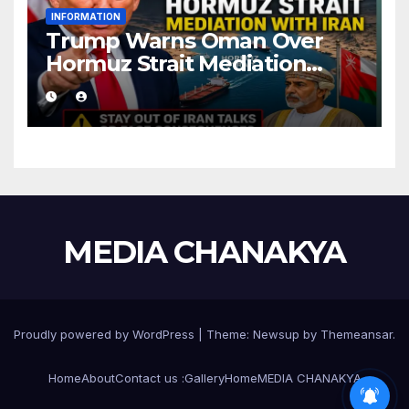
INFORMATION
Trump Warns Oman Over
Hormuz Strait Mediation
With Iran
MEDIA CHANAKYA
Proudly powered by WordPress
|
Theme:
Newsup
by
Themeansar
.
Home
About
Contact us :
Gallery
Home
MEDIA CHANAKYA