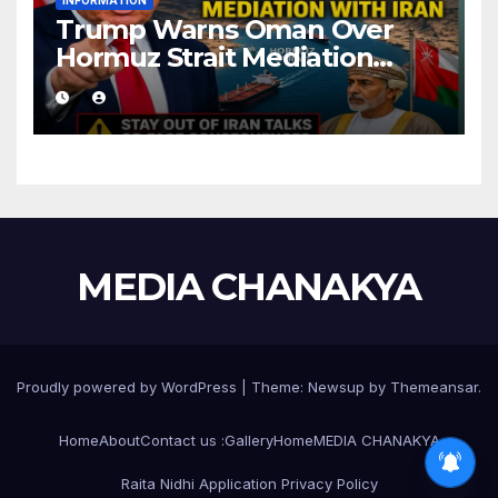
INFORMATION
Trump Warns Oman Over
Hormuz Strait Mediation
With Iran
MEDIA CHANAKYA
Proudly powered by WordPress
|
Theme:
Newsup
by
Themeansar
.
Home
About
Contact us :
Gallery
Home
MEDIA CHANAKYA
Raita Nidhi Application Privacy Policy