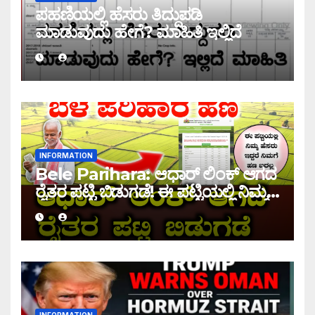
ಪಹಣಿಯಲ್ಲಿ ಹೆಸರು ತಿದ್ದುಪಡಿ
ಮಾಡುವುದು ಹೇಗೆ? ಮಾಹಿತಿ ಇಲ್ಲಿದೆ
INFORMATION
Bele Parihara: ಆಧಾರ್ ಲಿಂಕ್ ಆಗದ
ರೈತರ ಪಟ್ಟಿ ಬಿಡುಗಡೆ! ಈ ಪಟ್ಟಿಯಲ್ಲಿ ನಿಮ್ಮ
ಹೆಸರು ಇದ್ದರೆ ನಿಮಗೆ ಹಣ ಜಮಾ ಆಗಲ್ಲ !