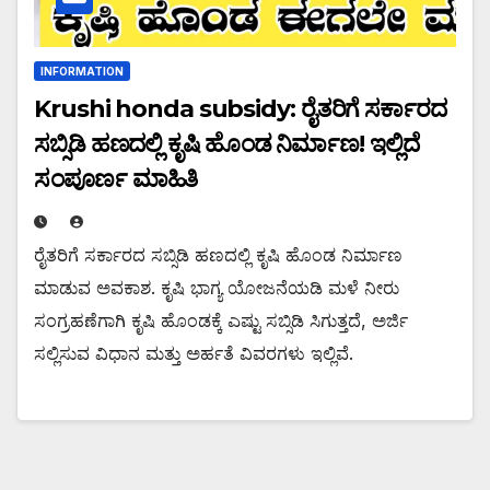
INFORMATION
Krushi honda subsidy: ರೈತರಿಗೆ ಸರ್ಕಾರದ
ಸಬ್ಸಿಡಿ ಹಣದಲ್ಲಿ ಕೃಷಿ ಹೊಂಡ ನಿರ್ಮಾಣ! ಇಲ್ಲಿದೆ
ಸಂಪೂರ್ಣ ಮಾಹಿತಿ
ರೈತರಿಗೆ ಸರ್ಕಾರದ ಸಬ್ಸಿಡಿ ಹಣದಲ್ಲಿ ಕೃಷಿ ಹೊಂಡ ನಿರ್ಮಾಣ
ಮಾಡುವ ಅವಕಾಶ. ಕೃಷಿ ಭಾಗ್ಯ ಯೋಜನೆಯಡಿ ಮಳೆ ನೀರು
ಸಂಗ್ರಹಣೆಗಾಗಿ ಕೃಷಿ ಹೊಂಡಕ್ಕೆ ಎಷ್ಟು ಸಬ್ಸಿಡಿ ಸಿಗುತ್ತದೆ, ಅರ್ಜಿ
ಸಲ್ಲಿಸುವ ವಿಧಾನ ಮತ್ತು ಅರ್ಹತೆ ವಿವರಗಳು ಇಲ್ಲಿವೆ.