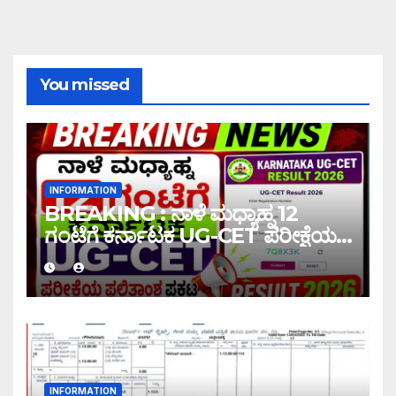
You missed
INFORMATION
BREAKING : ನಾಳೆ ಮಧ್ಯಾಹ್ನ 12
ಗಂಟೆಗೆ ಕರ್ನಾಟಕ UG-CET ಪರೀಕ್ಷೆಯ
ಫಲಿತಾಂಶ ಪ್ರಕಟ |UG-CET Result
2026
INFORMATION