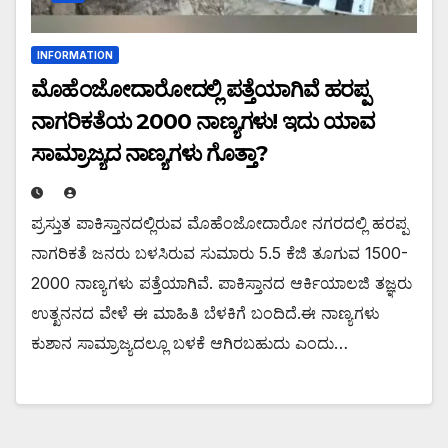
INFORMATION
ಮೊಹೆಂಜೋದಾರೋದಲ್ಲಿ ಪತ್ತೆಯಾಗಿವೆ ಹರಪ್ಪ
ನಾಗರಿಕತೆಯ 2000 ನಾಣ್ಯಗಳು! ಇದು ಯಾವ
ಸಾಮ್ರಾಜ್ಯದ ನಾಣ್ಯಗಳು ಗೊತ್ತಾ?
ಪ್ರಸ್ತುತ ಪಾಕಿಸ್ತಾನದಲ್ಲಿರುವ ಮೊಹೆಂಜೋದಾರೋ ನಗರದಲ್ಲಿ ಹರಪ್ಪ
ನಾಗರಿಕತೆ ಜನರು ಬಳಸಿರುವ ಸುಮಾರು 5.5 ಕೆಜಿ ತೂಗುವ 1500-
2000 ನಾಣ್ಯಗಳು ಪತ್ತೆಯಾಗಿವೆ. ಪಾಕಿಸ್ತಾನದ ಆರ್ಕಿಯಾಲಜಿ ತಜ್ಞರು
ಉತ್ಖನನದ ವೇಳೆ ಈ ಮಾಹಿತಿ ಬೆಳಕಿಗೆ ಬಂದಿದೆ.ಈ ನಾಣ್ಯಗಳು
ಕುಶಾನ ಸಾಮ್ರಾಜ್ಯದಲ್ಲೂ ಬಳಕೆ ಆಗಿರಬಹುದು ಎಂದು…