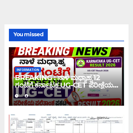
You missed
INFORMATION
BREAKING : ನಾಳೆ ಮಧ್ಯಾಹ್ನ 12
ಗಂಟೆಗೆ ಕರ್ನಾಟಕ UG-CET ಪರೀಕ್ಷೆಯ
ಫಲಿತಾಂಶ ಪ್ರಕಟ |UG-CET Result
2026