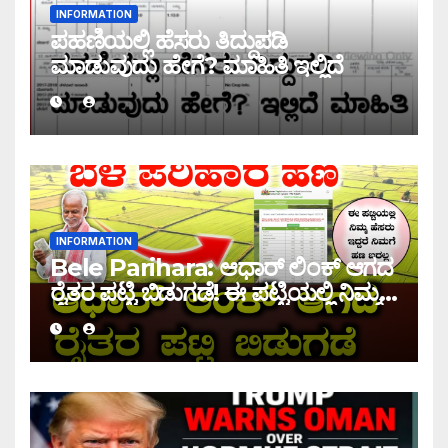
INFORMATION
ಪಹಣಿಯಲ್ಲಿ ಹೆಸರು ತಿದ್ದುಪಡಿ
ಮಾಡುವುದು ಹೇಗೆ? ಮಾಹಿತಿ ಇಲ್ಲಿದೆ
INFORMATION
Bele Parihara: ಆಧಾರ್ ಲಿಂಕ್ ಆಗದ
ರೈತರ ಪಟ್ಟಿ ಬಿಡುಗಡೆ! ಈ ಪಟ್ಟಿಯಲ್ಲಿ ನಿಮ್ಮ
ಹೆಸರು ಇದ್ದರೆ ನಿಮಗೆ ಹಣ ಜಮಾ ಆಗಲ್ಲ !