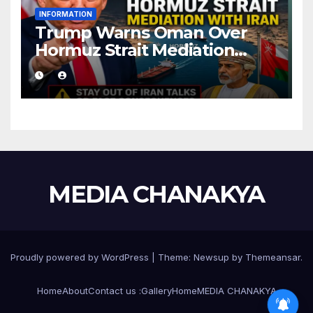
INFORMATION
Trump Warns Oman Over
Hormuz Strait Mediation
With Iran
MEDIA CHANAKYA
Proudly powered by WordPress
|
Theme:
Newsup
by
Themeansar
.
Home
About
Contact us :
Gallery
Home
MEDIA CHANAKYA