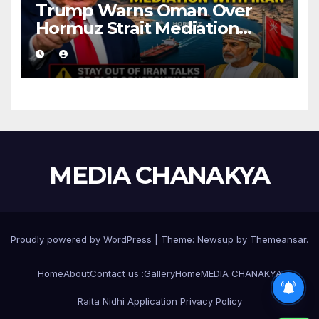
Trump Warns Oman Over
Hormuz Strait Mediation
With Iran
MEDIA CHANAKYA
Proudly powered by WordPress
|
Theme:
Newsup
by
Themeansar
.
Home
About
Contact us :
Gallery
Home
MEDIA CHANAKYA
Raita Nidhi Application Privacy Policy