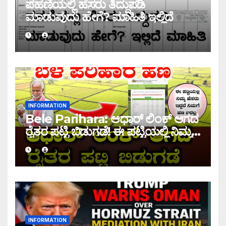
ಪಹಣಿಯಲ್ಲಿ ಹೆಸರು ತಿದ್ದುಪಡಿ
ಮಾಡುವುದು ಹೇಗೆ? ಮಾಹಿತಿ ಇಲ್ಲಿದೆ
INFORMATION
Bele Parihara: ಆಧಾರ್ ಲಿಂಕ್ ಆಗದ
ರೈತರ ಪಟ್ಟಿ ಬಿಡುಗಡೆ! ಈ ಪಟ್ಟಿಯಲ್ಲಿ ನಿಮ್ಮ
ಹೆಸರು ಇದ್ದರೆ ನಿಮಗೆ ಹಣ ಜಮಾ ಆಗಲ್ಲ !
INFORMATION