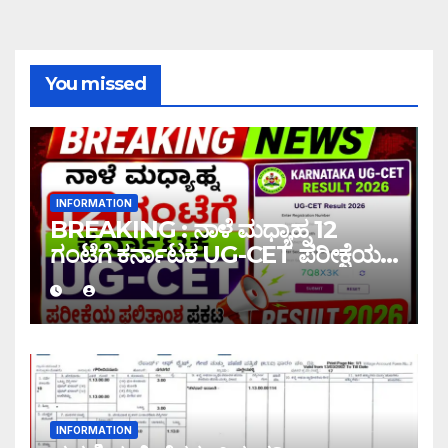
You missed
INFORMATION
BREAKING : ನಾಳೆ ಮಧ್ಯಾಹ್ನ 12
ಗಂಟೆಗೆ ಕರ್ನಾಟಕ UG-CET ಪರೀಕ್ಷೆಯ
ಫಲಿತಾಂಶ ಪ್ರಕಟ |UG-CET Result
2026
INFORMATION