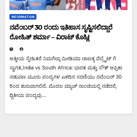
INFORMATION
ನವೆಂಬರ್ 30 ರಂದು ಇತಿಹಾಸ ಸೃಷ್ಟಿಸಲಿದ್ದಾರೆ
ರೋಹಿತ್ ಶರ್ಮಾ – ವಿರಾಟ್ ಕೊಹ್ಲಿ!
ಆತ್ಮೀಯ ಸ್ನೇಹಿತರೆ ನಿಮಗೆಲ್ಲಾ ಮೀಡಿಯಾ ಚಾಣಕ್ಯ ವೆಬ್ಸೈಟ್ ಗೆ
ಸ್ವಾಗತ,India vs South Africa: ಭಾರತ ಮತ್ತು ಸೌತ್ ಆಫ್ರಿಕಾ
ನಡುವಣ ಮೂರು ಪಂದ್ಯಗಳ ಏಕದಿನ ಸರಣಿಯು ನವೆಂಬರ್ 30
ರಿಂದ ಶುರುವಾಗಲಿದೆ. ಮೊದಲ ಮ್ಯಾಚ್ ರಾಂಚಿಯಲ್ಲಿ ನಡೆದರೆ,
ದ್ಬಿತೀಯ ಪಂದ್ಯವು…