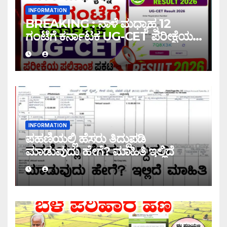
INFORMATION
BREAKING : ನಾಳೆ ಮಧ್ಯಾಹ್ನ 12
ಗಂಟೆಗೆ ಕರ್ನಾಟಕ UG-CET ಪರೀಕ್ಷೆಯ
ಫಲಿತಾಂಶ ಪ್ರಕಟ |UG-CET Result
2026
INFORMATION
ಪಹಣಿಯಲ್ಲಿ ಹೆಸರು ತಿದ್ದುಪಡಿ
ಮಾಡುವುದು ಹೇಗೆ? ಮಾಹಿತಿ ಇಲ್ಲಿದೆ