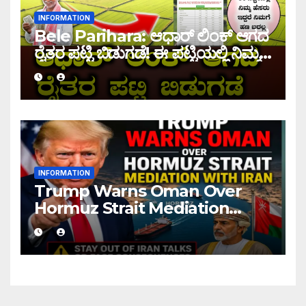
INFORMATION
Bele Parihara: ಆಧಾರ್ ಲಿಂಕ್ ಆಗದ
ರೈತರ ಪಟ್ಟಿ ಬಿಡುಗಡೆ! ಈ ಪಟ್ಟಿಯಲ್ಲಿ ನಿಮ್ಮ
ಹೆಸರು ಇದ್ದರೆ ನಿಮಗೆ ಹಣ ಜಮಾ ಆಗಲ್ಲ !
INFORMATION
Trump Warns Oman Over
Hormuz Strait Mediation
With Iran