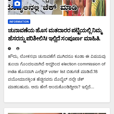
INFORMATION
ಚುನಾವಣೆಯ ಹೊಸ ಮತದಾರರ ಪಟ್ಟಿಯಲ್ಲಿ ನಿಮ್ಮ
ಹೆಸರನ್ನು ಪರಿಶೀಲಿಸಿ! ಇಲ್ಲಿದೆ ಸಂಪೂರ್ಣ ಮಾಹಿತಿ.
ಹೌದು, ಲೋಕಸಭಾ ಚುನಾವಣೆಗೆ ಮುಗಿದರೂ ಕೂಡಾ ಈ ವಿಷಯವು
ತುಂಬಾ ಗೊಂದಲವಾಗಿದೆ ಆದ್ದರಿಂದ election commission of
india ಹೊಸದಾಗಿ ಎಲೆಕ್ಷನ್ voter list ಬಿಡುಗಡೆ ಮಾಡಿದೆ.18
ವಯೋಮಾನಕ್ಕಿಂತ ಹೆಚ್ಚಿನವರು ಮೊಬೈಲ್ ನಲ್ಲೇ ಚೆಕ್
ಮಾಡಬಹುದು. ಅದು ಹೇಗೆ ಅಂದುಕೊಂಡಿದ್ದೀರಾ? ಇಲ್ಲಿದೆ…