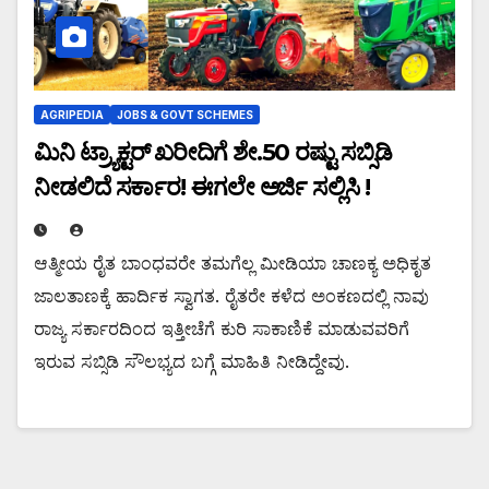
AGRIPEDIA
JOBS & GOVT SCHEMES
ಮಿನಿ ಟ್ರ್ಯಾಕ್ಟರ್ ಖರೀದಿಗೆ ಶೇ.50 ರಷ್ಟು ಸಬ್ಸಿಡಿ
ನೀಡಲಿದೆ ಸರ್ಕಾರ! ಈಗಲೇ ಅರ್ಜಿ ಸಲ್ಲಿಸಿ !
ಆತ್ಮೀಯ ರೈತ ಬಾಂಧವರೇ ತಮಗೆಲ್ಲ ಮೀಡಿಯಾ ಚಾಣಕ್ಯ ಅಧಿಕೃತ
ಜಾಲತಾಣಕ್ಕೆ ಹಾರ್ದಿಕ ಸ್ವಾಗತ. ರೈತರೇ ಕಳೆದ ಅಂಕಣದಲ್ಲಿ ನಾವು
ರಾಜ್ಯ ಸರ್ಕಾರದಿಂದ ಇತ್ತೀಚೆಗೆ ಕುರಿ ಸಾಕಾಣಿಕೆ ಮಾಡುವವರಿಗೆ
ಇರುವ ಸಬ್ಸಿಡಿ ಸೌಲಭ್ಯದ ಬಗ್ಗೆ ಮಾಹಿತಿ ನೀಡಿದ್ದೇವು.