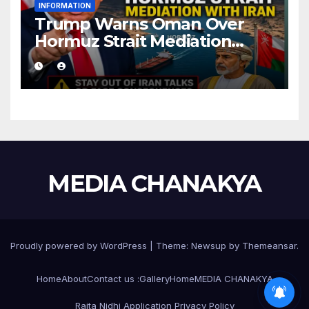
INFORMATION
Trump Warns Oman Over
Hormuz Strait Mediation
With Iran
MEDIA CHANAKYA
Proudly powered by WordPress
|
Theme:
Newsup
by
Themeansar
.
Home
About
Contact us :
Gallery
Home
MEDIA CHANAKYA
Raita Nidhi Application Privacy Policy