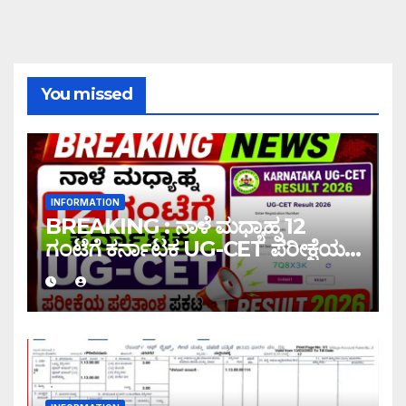
You missed
INFORMATION
BREAKING : ನಾಳೆ ಮಧ್ಯಾಹ್ನ 12
ಗಂಟೆಗೆ ಕರ್ನಾಟಕ UG-CET ಪರೀಕ್ಷೆಯ
ಫಲಿತಾಂಶ ಪ್ರಕಟ |UG-CET Result
2026