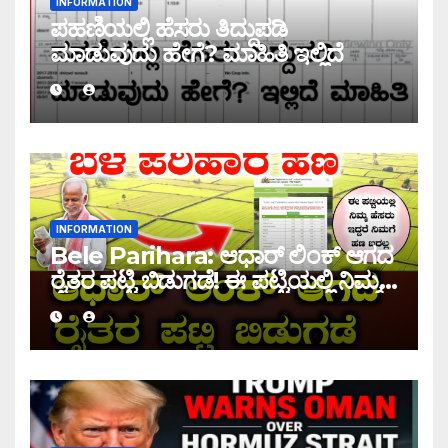
INFORMATION
ಪಹಣಿಯಲ್ಲಿ ಹೆಸರು ತಿದ್ದುಪಡಿ
ಮಾಡುವುದು ಹೇಗೆ? ಮಾಹಿತಿ ಇಲ್ಲಿದೆ
INFORMATION
Bele Parihara: ಆಧಾರ್ ಲಿಂಕ್ ಆಗದ
ರೈತರ ಪಟ್ಟಿ ಬಿಡುಗಡೆ! ಈ ಪಟ್ಟಿಯಲ್ಲಿ ನಿಮ್ಮ
ಹೆಸರು ಇದ್ದರೆ ನಿಮಗೆ ಹಣ ಜಮಾ ಆಗಲ್ಲ !