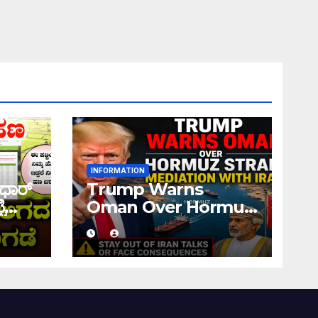
INFORMATION
ಧಾರ್
Trump Warns
ಿ
Oman Over Hormuz
 ನಿಮ್ಮ
Strait Mediation
ಹಣ
With Iran