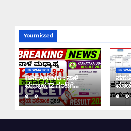
You missed
INFORMATION
INFORM
BREAKING : ನಾಳೆ
ಪಹಣಿಯ
ಮಧ್ಯಾಹ್ನ 12 ಗಂಟೆಗೆ
ಮಾಡು
ಕರ್ನಾಟಕ UG-CET
ಇಲ್ಲಿದೆ
ಪರೀಕ್ಷೆಯ ಫಲಿತಾಂಶ ಪ್ರಕಟ
|UG-CET Result 2026