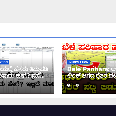
ATION
INFORMATION
ಲ್ಲಿ ಹೆಸರು ತಿದ್ದುಪಡಿ
Bele Parihara: ಆ
ವುದು ಹೇಗೆ? ಮಾಹಿತಿ
ಲಿಂಕ್ ಆಗದ ರೈತರ ಪಟ್ಟ
ಬಿಡುಗಡೆ! ಈ ಪಟ್ಟಿಯಲ್ಲಿ
ಹೆಸರು ಇದ್ದರೆ ನಿಮಗೆ 
ಜಮಾ ಆಗಲ್ಲ !