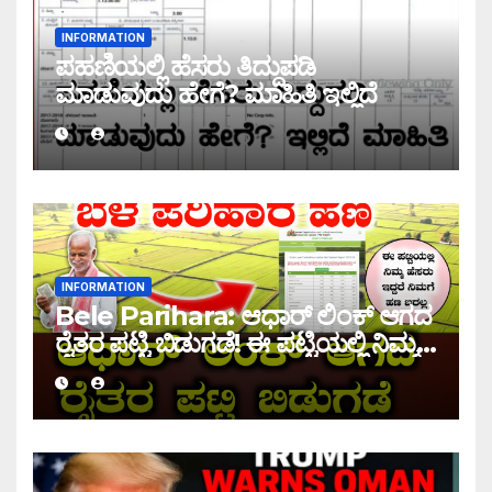
INFORMATION
ಪಹಣಿಯಲ್ಲಿ ಹೆಸರು ತಿದ್ದುಪಡಿ
ಮಾಡುವುದು ಹೇಗೆ? ಮಾಹಿತಿ ಇಲ್ಲಿದೆ
INFORMATION
Bele Parihara: ಆಧಾರ್ ಲಿಂಕ್ ಆಗದ
ರೈತರ ಪಟ್ಟಿ ಬಿಡುಗಡೆ! ಈ ಪಟ್ಟಿಯಲ್ಲಿ ನಿಮ್ಮ
ಹೆಸರು ಇದ್ದರೆ ನಿಮಗೆ ಹಣ ಜಮಾ ಆಗಲ್ಲ !