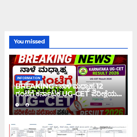
You missed
INFORMATION
BREAKING : ನಾಳೆ ಮಧ್ಯಾಹ್ನ 12
ಗಂಟೆಗೆ ಕರ್ನಾಟಕ UG-CET ಪರೀಕ್ಷೆಯ
ಫಲಿತಾಂಶ ಪ್ರಕಟ |UG-CET Result
2026