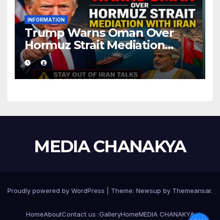
INFORMATION
Trump Warns Oman Over
Hormuz Strait Mediation
With Iran
MEDIA CHANAKYA
Proudly powered by WordPress
|
Theme:
Newsup
by
Themeansar
.
Home
About
Contact us :
Gallery
Home
MEDIA CHANAKYA