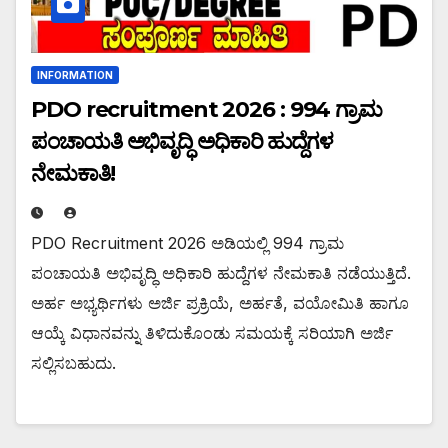
INFORMATION
PDO recruitment 2026 : 994 ಗ್ರಾಮ
ಪಂಚಾಯತಿ ಅಭಿವೃದ್ಧಿ ಅಧಿಕಾರಿ ಹುದ್ದೆಗಳ
ನೇಮಕಾತಿ!
PDO Recruitment 2026 ಅಡಿಯಲ್ಲಿ 994 ಗ್ರಾಮ
ಪಂಚಾಯತಿ ಅಭಿವೃದ್ಧಿ ಅಧಿಕಾರಿ ಹುದ್ದೆಗಳ ನೇಮಕಾತಿ ನಡೆಯುತ್ತಿದೆ.
ಅರ್ಹ ಅಭ್ಯರ್ಥಿಗಳು ಅರ್ಜಿ ಪ್ರಕ್ರಿಯೆ, ಅರ್ಹತೆ, ವಯೋಮಿತಿ ಹಾಗೂ
ಆಯ್ಕೆ ವಿಧಾನವನ್ನು ತಿಳಿದುಕೊಂಡು ಸಮಯಕ್ಕೆ ಸರಿಯಾಗಿ ಅರ್ಜಿ
ಸಲ್ಲಿಸಬಹುದು.