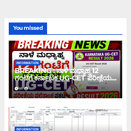
You missed
INFORMATION
BREAKING : ನಾಳೆ ಮಧ್ಯಾಹ್ನ 12
ಗಂಟೆಗೆ ಕರ್ನಾಟಕ UG-CET ಪರೀಕ್ಷೆಯ
ಫಲಿತಾಂಶ ಪ್ರಕಟ |UG-CET Result
2026
INFORMATION