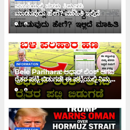
ಪಹಣಿಯಲ್ಲಿ ಹೆಸರು ತಿದ್ದುಪಡಿ
ಮಾಡುವುದು ಹೇಗೆ? ಮಾಹಿತಿ ಇಲ್ಲಿದೆ
INFORMATION
Bele Parihara: ಆಧಾರ್ ಲಿಂಕ್ ಆಗದ
ರೈತರ ಪಟ್ಟಿ ಬಿಡುಗಡೆ! ಈ ಪಟ್ಟಿಯಲ್ಲಿ ನಿಮ್ಮ
ಹೆಸರು ಇದ್ದರೆ ನಿಮಗೆ ಹಣ ಜಮಾ ಆಗಲ್ಲ !