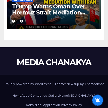
INFORMATION
Trump Warns Oman Over
Hormuz Strait Mediation
With Iran
MEDIA CHANAKYA
Proudly powered by WordPress
|
Theme:
Newsup
by
Themeansar
.
Home
About
Contact us :
Gallery
Home
MEDIA CHANAKYA
Raita Nidhi Application Privacy Policy