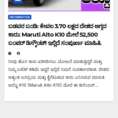
INFORMATION
ಬಡವರ ಬಂಡಿ: ಕೇವಲ ₹3.70 ಲಕ್ಷದ ದೇಶದ ಅಗ್ಗದ
ಕಾರು: Maruti Alto K10 ಮೇಲೆ ₹52,500
ಬಂಪರ್ ಡಿಸ್ಕೌಂಟ್! ಇಲ್ಲಿದೆ ಸಂಪೂರ್ಣ ಮಾಹಿತಿ.
ನೀವು ಹೊಸ ಕಾರು ಖರೀದಿಸಲು ಯೋಜನೆ ಮಾಡುತ್ತಿದ್ದರೆ ಮತ್ತು
ನಿಮ್ಮ ಬಜೆಟ್ ಕಡಿಮೆ ಇದ್ದರೆ ಇಲ್ಲಿದೆ ನಿಮಗೆ ಸುವರ್ಣಾವಕಾಶ. ದೇಶದ
ಅತ್ಯಂತ ಜನಪ್ರಿಯ ಮತ್ತು ಕೈಗೆಟುಕುವ ಕಾರು ಎನಿಸಿರುವ ಮಾರುತಿ
ಆಲ್ಟೊ K10 (Maruti Alto K10) ಮೇಲೆ ಈ ಡಿಸೆಂಬರ್…