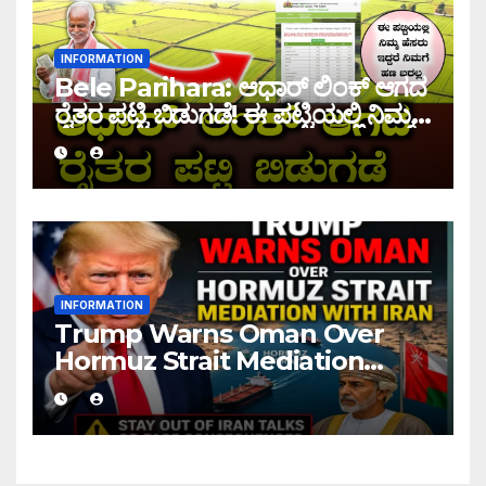
INFORMATION
Bele Parihara: ಆಧಾರ್ ಲಿಂಕ್ ಆಗದ
ರೈತರ ಪಟ್ಟಿ ಬಿಡುಗಡೆ! ಈ ಪಟ್ಟಿಯಲ್ಲಿ ನಿಮ್ಮ
ಹೆಸರು ಇದ್ದರೆ ನಿಮಗೆ ಹಣ ಜಮಾ ಆಗಲ್ಲ !
INFORMATION
Trump Warns Oman Over
Hormuz Strait Mediation
With Iran