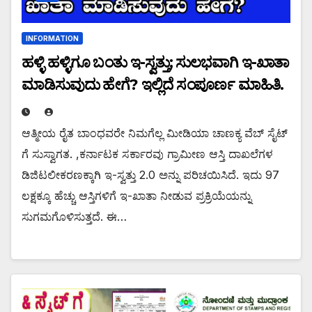
INFORMATION
ಹಳ್ಳಿ ಹಳ್ಳಿಗೂ ಬಂತು ಇ-ಸ್ವತ್ತು; ಸುಲಭವಾಗಿ ಇ-ಖಾತಾ
ಮಾಡಿಸುವುದು ಹೇಗೆ? ಇಲ್ಲಿದೆ ಸಂಪೂರ್ಣ ಮಾಹಿತಿ.
ಆತ್ಮೀಯ ರೈತ ಬಾಂಧವರೇ ನಿಮಗೆಲ್ಲ ಮೀಡಿಯಾ ಚಾಣಕ್ಯ ವೆಬ್ ಸೈಟ್
ಗೆ ಸುಸ್ವಾಗತ. ,ಕರ್ನಾಟಕ ಸರ್ಕಾರವು ಗ್ರಾಮೀಣ ಆಸ್ತಿ ದಾಖಲೆಗಳ
ಡಿಜಿಟಲೀಕರಣಕ್ಕಾಗಿ ಇ-ಸ್ವತ್ತು 2.0 ಅನ್ನು ಪರಿಚಯಿಸಿದೆ. ಇದು 97
ಲಕ್ಷಕ್ಕೂ ಹೆಚ್ಚು ಆಸ್ತಿಗಳಿಗೆ ಇ-ಖಾತಾ ನೀಡುವ ಪ್ರಕ್ರಿಯೆಯನ್ನು
ಸುಗಮಗೊಳಿಸುತ್ತದೆ. ಈ…