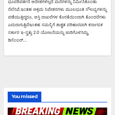
ಭೂಪರಿವರ್ತನೆ ಆದೇಶಗಳಿಲ್ಲದೆ ಮನೆಗಳನ್ನು ನಿರ್ಮಿಸಿಕೊಂಡು
ನೆಲೆಸಿವೆ.ಇಂತಹ ಅಕ್ರಮ ನಿವೇಶನಗಳು ಮೂಲಭೂತ ಸೌಲಭ್ಯಗಳನ್ನು
ಪಡೆಯುತ್ತಿದ್ದರೂ, ಆಸ್ತಿ ದಾಖಲೆಗಳ ಕೊರತೆಯಿಂದಾಗಿ ತೊಂದರೆಗಳು
ಎದುರಾಗುತ್ತಿವೆಇಂತಹ ಸಮಸ್ಯೆಗೆ ಶಾಶ್ವತ ಪರಿಹಾರವಾಗಿ ಕರ್ನಾಟಕ
ಸರ್ಕಾರ ಇ-ಸ್ವತ್ತು 2.0 ಯೋಜನೆಯನ್ನು ಜಾರಿಗೊಳಿಸಿದ್ದು,
ಡಿಸೆಂಬರ್…
You missed