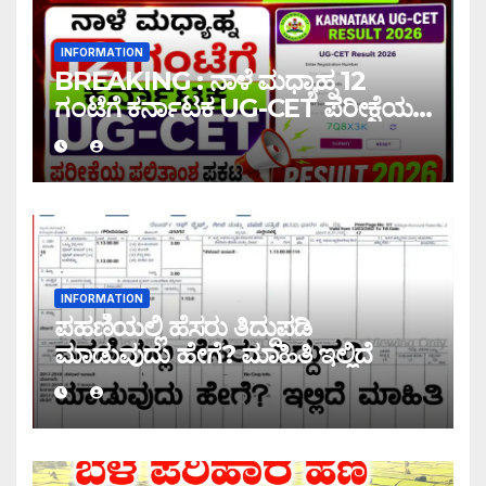
INFORMATION
BREAKING : ನಾಳೆ ಮಧ್ಯಾಹ್ನ 12
ಗಂಟೆಗೆ ಕರ್ನಾಟಕ UG-CET ಪರೀಕ್ಷೆಯ
ಫಲಿತಾಂಶ ಪ್ರಕಟ |UG-CET Result
2026
INFORMATION
ಪಹಣಿಯಲ್ಲಿ ಹೆಸರು ತಿದ್ದುಪಡಿ
ಮಾಡುವುದು ಹೇಗೆ? ಮಾಹಿತಿ ಇಲ್ಲಿದೆ