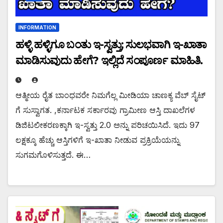
INFORMATION
ಹಳ್ಳಿ ಹಳ್ಳಿಗೂ ಬಂತು ಇ-ಸ್ವತ್ತು; ಸುಲಭವಾಗಿ ಇ-ಖಾತಾ
ಮಾಡಿಸುವುದು ಹೇಗೆ? ಇಲ್ಲಿದೆ ಸಂಪೂರ್ಣ ಮಾಹಿತಿ.
ಆತ್ಮೀಯ ರೈತ ಬಾಂಧವರೇ ನಿಮಗೆಲ್ಲ ಮೀಡಿಯಾ ಚಾಣಕ್ಯ ವೆಬ್ ಸೈಟ್
ಗೆ ಸುಸ್ವಾಗತ. ,ಕರ್ನಾಟಕ ಸರ್ಕಾರವು ಗ್ರಾಮೀಣ ಆಸ್ತಿ ದಾಖಲೆಗಳ
ಡಿಜಿಟಲೀಕರಣಕ್ಕಾಗಿ ಇ-ಸ್ವತ್ತು 2.0 ಅನ್ನು ಪರಿಚಯಿಸಿದೆ. ಇದು 97
ಲಕ್ಷಕ್ಕೂ ಹೆಚ್ಚು ಆಸ್ತಿಗಳಿಗೆ ಇ-ಖಾತಾ ನೀಡುವ ಪ್ರಕ್ರಿಯೆಯನ್ನು
ಸುಗಮಗೊಳಿಸುತ್ತದೆ. ಈ…