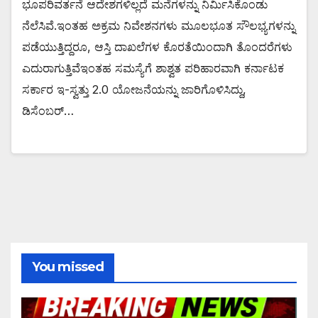
ಭೂಪರಿವರ್ತನೆ ಆದೇಶಗಳಿಲ್ಲದೆ ಮನೆಗಳನ್ನು ನಿರ್ಮಿಸಿಕೊಂಡು
ನೆಲೆಸಿವೆ.ಇಂತಹ ಅಕ್ರಮ ನಿವೇಶನಗಳು ಮೂಲಭೂತ ಸೌಲಭ್ಯಗಳನ್ನು
ಪಡೆಯುತ್ತಿದ್ದರೂ, ಆಸ್ತಿ ದಾಖಲೆಗಳ ಕೊರತೆಯಿಂದಾಗಿ ತೊಂದರೆಗಳು
ಎದುರಾಗುತ್ತಿವೆಇಂತಹ ಸಮಸ್ಯೆಗೆ ಶಾಶ್ವತ ಪರಿಹಾರವಾಗಿ ಕರ್ನಾಟಕ
ಸರ್ಕಾರ ಇ-ಸ್ವತ್ತು 2.0 ಯೋಜನೆಯನ್ನು ಜಾರಿಗೊಳಿಸಿದ್ದು,
ಡಿಸೆಂಬರ್…
You missed