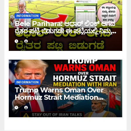
INFORMATION
Bele Parihara: ಆಧಾರ್ ಲಿಂಕ್ ಆಗದ
ರೈತರ ಪಟ್ಟಿ ಬಿಡುಗಡೆ! ಈ ಪಟ್ಟಿಯಲ್ಲಿ ನಿಮ್ಮ
ಹೆಸರು ಇದ್ದರೆ ನಿಮಗೆ ಹಣ ಜಮಾ ಆಗಲ್ಲ !
INFORMATION
Trump Warns Oman Over
Hormuz Strait Mediation
With Iran