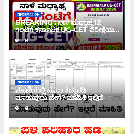
INFORMATION
BREAKING : ನಾಳೆ ಮಧ್ಯಾಹ್ನ 12
ಗಂಟೆಗೆ ಕರ್ನಾಟಕ UG-CET ಪರೀಕ್ಷೆಯ
ಫಲಿತಾಂಶ ಪ್ರಕಟ |UG-CET Result
2026
INFORMATION
ಪಹಣಿಯಲ್ಲಿ ಹೆಸರು ತಿದ್ದುಪಡಿ
ಮಾಡುವುದು ಹೇಗೆ? ಮಾಹಿತಿ ಇಲ್ಲಿದೆ