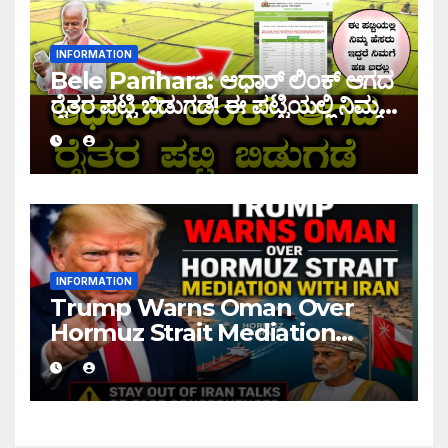
INFORMATION
Bele Parihara: ಆಧಾರ್ ಲಿಂಕ್ ಆಗದ
ರೈತರ ಪಟ್ಟಿ ಬಿಡುಗಡೆ! ಈ ಪಟ್ಟಿಯಲ್ಲಿ ನಿಮ್ಮ
ಹೆಸರು ಇದ್ದರೆ ನಿಮಗೆ ಹಣ ಜಮಾ ಆಗಲ್ಲ !
INFORMATION
Trump Warns Oman Over
Hormuz Strait Mediation
With Iran