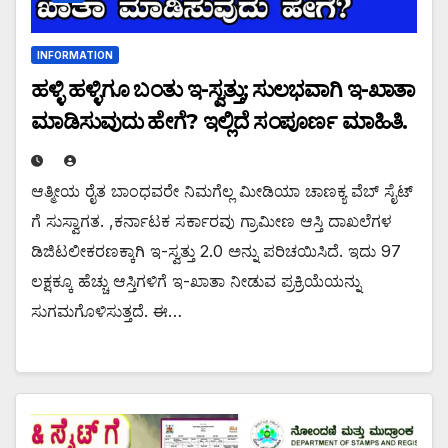
INFORMATION
ಹಳ್ಳಿ ಹಳ್ಳಿಗೂ ಬಂತು ಇ-ಸ್ವತ್ತು; ಸುಲಭವಾಗಿ ಇ-ಖಾತಾ
ಮಾಡಿಸುವುದು ಹೇಗೆ? ಇಲ್ಲಿದೆ ಸಂಪೂರ್ಣ ಮಾಹಿತಿ.
ಆತ್ಮೀಯ ರೈತ ಬಾಂಧವರೇ ನಿಮಗೆಲ್ಲ ಮೀಡಿಯಾ ಚಾಣಕ್ಯ ವೆಬ್ ಸೈಟ್
ಗೆ ಸುಸ್ವಾಗತ. ,ಕರ್ನಾಟಕ ಸರ್ಕಾರವು ಗ್ರಾಮೀಣ ಆಸ್ತಿ ದಾಖಲೆಗಳ
ಡಿಜಿಟಲೀಕರಣಕ್ಕಾಗಿ ಇ-ಸ್ವತ್ತು 2.0 ಅನ್ನು ಪರಿಚಯಿಸಿದೆ. ಇದು 97
ಲಕ್ಷಕ್ಕೂ ಹೆಚ್ಚು ಆಸ್ತಿಗಳಿಗೆ ಇ-ಖಾತಾ ನೀಡುವ ಪ್ರಕ್ರಿಯೆಯನ್ನು
ಸುಗಮಗೊಳಿಸುತ್ತದೆ. ಈ…