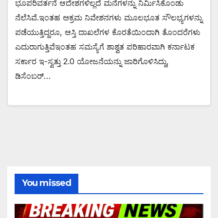
ಭೂಪರಿವರ್ತನೆ ಆದೇಶಗಳಿಲ್ಲದೆ ಮನೆಗಳನ್ನು ನಿರ್ಮಿಸಿಕೊಂಡು
ನೆಲೆಸಿವೆ.ಇಂತಹ ಅಕ್ರಮ ನಿವೇಶನಗಳು ಮೂಲಭೂತ ಸೌಲಭ್ಯಗಳನ್ನು
ಪಡೆಯುತ್ತಿದ್ದರೂ, ಆಸ್ತಿ ದಾಖಲೆಗಳ ಕೊರತೆಯಿಂದಾಗಿ ತೊಂದರೆಗಳು
ಎದುರಾಗುತ್ತಿವೆಇಂತಹ ಸಮಸ್ಯೆಗೆ ಶಾಶ್ವತ ಪರಿಹಾರವಾಗಿ ಕರ್ನಾಟಕ
ಸರ್ಕಾರ ಇ-ಸ್ವತ್ತು 2.0 ಯೋಜನೆಯನ್ನು ಜಾರಿಗೊಳಿಸಿದ್ದು,
ಡಿಸೆಂಬರ್…
You missed