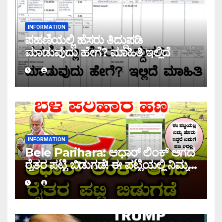
INFORMATION
ಪಹಣಿಯಲ್ಲಿ ಹೆಸರು ತಿದ್ದುಪಡಿ
ಮಾಡುವುದು ಹೇಗೆ? ಮಾಹಿತಿ ಇಲ್ಲಿದೆ
INFORMATION
Bele Parihara: ಆಧಾರ್ ಲಿಂಕ್ ಆಗದ
ರೈತರ ಪಟ್ಟಿ ಬಿಡುಗಡೆ! ಈ ಪಟ್ಟಿಯಲ್ಲಿ ನಿಮ್ಮ
ಹೆಸರು ಇದ್ದರೆ ನಿಮಗೆ ಹಣ ಜಮಾ ಆಗಲ್ಲ !