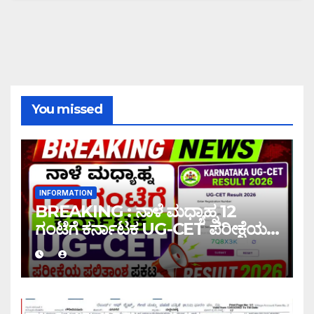
You missed
INFORMATION
BREAKING : ನಾಳೆ ಮಧ್ಯಾಹ್ನ 12
ಗಂಟೆಗೆ ಕರ್ನಾಟಕ UG-CET ಪರೀಕ್ಷೆಯ
ಫಲಿತಾಂಶ ಪ್ರಕಟ |UG-CET Result
2026