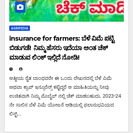
AGRIPEDIA
insurance for farmers: ಬೆಳೆ ವಿಮೆ ಪಟ್ಟಿ
ಬಿಡುಗಡೆ! ನಿಮ್ಮ ಹೆಸರು ಇದೆಯಾ ಅಂತ ಚೆಕ್
ಮಾಡುವ ಲಿಂಕ್ ಇಲ್ಲಿದೆ ನೋಡಿ!
ಆತ್ಮೀಯ ರೈತ ಬಾಂಧವರೇ ಈ ಒಂದು ಲೇಖನದಲ್ಲಿ ಬೆಳೆ ವಿಮೆ
ಅಥವಾ ಕ್ರಾಪ್ ಇನ್ಸೂರೆನ್ಸ್ ಕಟ್ಟಿದ್ದರೆ ಆ ಮಾಹಿತಿಯನ್ನು ನೀವು
ಉಚಿತವಾಗಿ ನಿಮ್ಮ ಮೊಬೈಲ್ ನಲ್ಲಿ ಚೆಕ್ ಮಾಡಬಹುದು. 2023-24
ನೇ ಸಾಲಿನ ಬೆಳೆ ವಿಮೆ ಯೋಜನೆ ಅಡಿಯಲ್ಲಿ ಫಲಾನುಭವಿಯದ
ಲಿಸ್ಟ್…