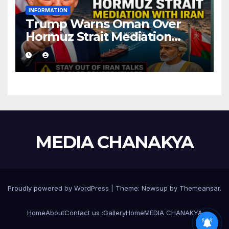
INFORMATION
Trump Warns Oman Over
Hormuz Strait Mediation
With Iran
MEDIA CHANAKYA
Proudly powered by WordPress
|
Theme:
Newsup
by
Themeansar
.
Home
About
Contact us :
Gallery
Home
MEDIA CHANAKYA