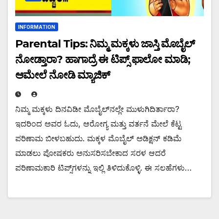
INFORMATION
Parental Tips: ನಿಮ್ಮ ಮಕ್ಕಳು ಜಾಸ್ತಿ ಮೊಬೈಲ್
ನೋಡ್ತಾರಾ? ಹಾಗಾದ್ರೆ ಈ ಟಿಪ್ಸ್ ಫಾಲೋ ಮಾಡಿ;
ಆಮೇಲೆ ನೋಡಿ ಮ್ಯಾಜಿಕ್‌
ನಿಮ್ಮ ಮಕ್ಕಳು ದಿನವಿಡೀ ಮೊಬೈಲ್‌ನಲ್ಲೇ ಮುಳುಗಿದಿರ್ತಾರಾ?
ಇದರಿಂದ ಅವರ ಓದು, ಆರೋಗ್ಯ ಮತ್ತು ವರ್ತನೆ ಮೇಲೆ ಕೆಟ್ಟ
ಪರಿಣಾಮ ಬೀಳಬಹುದು. ಮಕ್ಕಳ ಮೊಬೈಲ್ ಅಡಿಕ್ಷನ್ ಕಡಿಮೆ
ಮಾಡಲು ಪೋಷಕರು ಅನುಸರಿಸಬೇಕಾದ ಸರಳ ಆದರೆ
ಪರಿಣಾಮಕಾರಿ ಟಿಪ್ಸ್‌ಗಳನ್ನು ಇಲ್ಲಿ ತಿಳಿದುಕೊಳ್ಳಿ. ಈ ಸಲಹೆಗಳು…