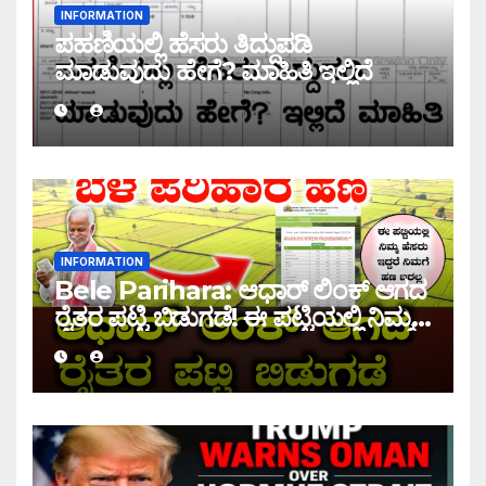
INFORMATION
ಪಹಣಿಯಲ್ಲಿ ಹೆಸರು ತಿದ್ದುಪಡಿ
ಮಾಡುವುದು ಹೇಗೆ? ಮಾಹಿತಿ ಇಲ್ಲಿದೆ
INFORMATION
Bele Parihara: ಆಧಾರ್ ಲಿಂಕ್ ಆಗದ
ರೈತರ ಪಟ್ಟಿ ಬಿಡುಗಡೆ! ಈ ಪಟ್ಟಿಯಲ್ಲಿ ನಿಮ್ಮ
ಹೆಸರು ಇದ್ದರೆ ನಿಮಗೆ ಹಣ ಜಮಾ ಆಗಲ್ಲ !