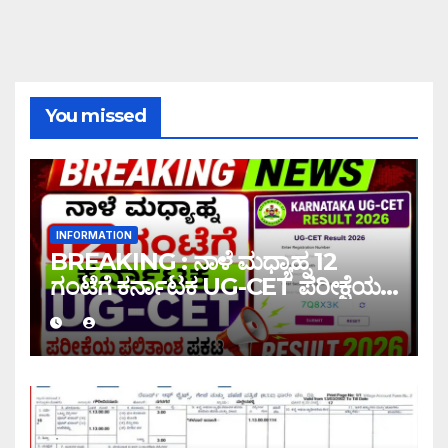
You missed
INFORMATION
BREAKING : ನಾಳೆ ಮಧ್ಯಾಹ್ನ 12
ಗಂಟೆಗೆ ಕರ್ನಾಟಕ UG-CET ಪರೀಕ್ಷೆಯ
ಫಲಿತಾಂಶ ಪ್ರಕಟ |UG-CET Result
2026