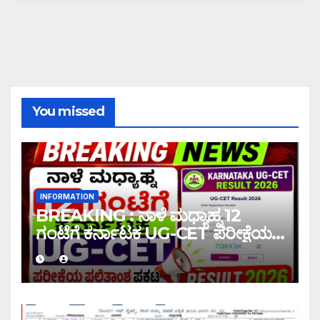
You missed
INFORMATION
BREAKING : ನಾಳೆ ಮಧ್ಯಾಹ್ನ 12
ಗಂಟೆಗೆ ಕರ್ನಾಟಕ UG-CET ಪರೀಕ್ಷೆಯ
ಫಲಿತಾಂಶ ಪ್ರಕಟ |UG-CET Result
2026