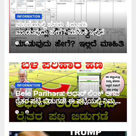
INFORMATION
ಪಹಣಿಯಲ್ಲಿ ಹೆಸರು ತಿದ್ದುಪಡಿ
ಮಾಡುವುದು ಹೇಗೆ? ಮಾಹಿತಿ ಇಲ್ಲಿದೆ
INFORMATION
Bele Parihara: ಆಧಾರ್ ಲಿಂಕ್ ಆಗದ
ರೈತರ ಪಟ್ಟಿ ಬಿಡುಗಡೆ! ಈ ಪಟ್ಟಿಯಲ್ಲಿ ನಿಮ್ಮ
ಹೆಸರು ಇದ್ದರೆ ನಿಮಗೆ ಹಣ ಜಮಾ ಆಗಲ್ಲ !