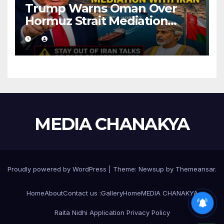
Trump Warns Oman Over
Hormuz Strait Mediation
With Iran
MEDIA CHANAKYA
Proudly powered by WordPress
|
Theme:
Newsup
by
Themeansar
.
Home
About
Contact us :
Gallery
Home
MEDIA CHANAKYA
Raita Nidhi Application Privacy Policy