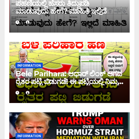
ಪಹಣಿಯಲ್ಲಿ ಹೆಸರು ತಿದ್ದುಪಡಿ
ಮಾಡುವುದು ಹೇಗೆ? ಮಾಹಿತಿ ಇಲ್ಲಿದೆ
INFORMATION
Bele Parihara: ಆಧಾರ್ ಲಿಂಕ್ ಆಗದ
ರೈತರ ಪಟ್ಟಿ ಬಿಡುಗಡೆ! ಈ ಪಟ್ಟಿಯಲ್ಲಿ ನಿಮ್ಮ
ಹೆಸರು ಇದ್ದರೆ ನಿಮಗೆ ಹಣ ಜಮಾ ಆಗಲ್ಲ !
INFORMATION