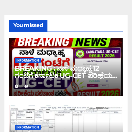
You missed
INFORMATION
BREAKING : ನಾಳೆ ಮಧ್ಯಾಹ್ನ 12
ಗಂಟೆಗೆ ಕರ್ನಾಟಕ UG-CET ಪರೀಕ್ಷೆಯ
ಫಲಿತಾಂಶ ಪ್ರಕಟ |UG-CET Result
2026
INFORMATION